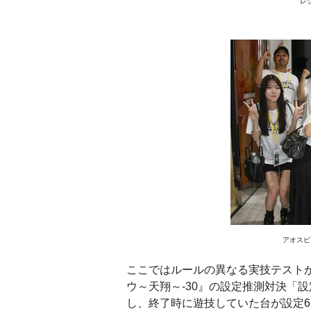
レ
アオスピ
ここではルールの異なる実技テスト
ウ～天翔～-30』の設定推測対決「
し、終了時に遊技していた台が設定6