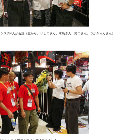
ジスタンスの4人が合流（左から、りょつさん、水島さん、野口さん、つかきゅんさん）