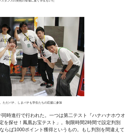
ジスタンスの突然の登場に驚く学生もいた
、ただパチ、しまパチも学生たちの応援に参加
が同時進行で行われた。一つは第二テスト『ハナハナホウオ
設定を探せ！鳳凰お宝テスト」。制限時間2時間で設定判別
ならば1000ポイント獲得というもの。もし判別を間違えて