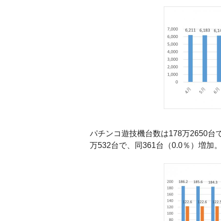
パチンコ遊技機台数は178万2650台
万532台で、同361台（0.0％）増加