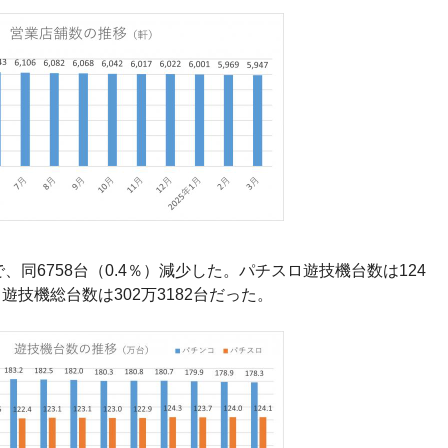
で、同6758台（0.4％）減少した。パチスロ遊技機台数は124
。遊技機総台数は302万3182台だった。