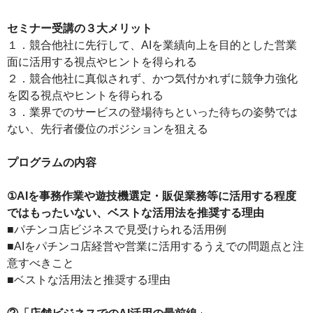
セミナー受講の３大メリット
１．競合他社に先行して、AIを業績向上を目的とした営業
面に活用する視点やヒントを得られる
２．競合他社に真似されず、かつ気付かれずに競争力強化
を図る視点やヒントを得られる
３．業界でのサービスの登場待ちといった待ちの姿勢では
ない、先行者優位のポジションを狙える
プログラムの内容
①AIを事務作業や遊技機選定・販促業務等に活用する程度
ではもったいない、ベストな活用法を推奨する理由
■パチンコ店ビジネスで見受けられる活用例
■AIをパチンコ店経営や営業に活用するうえでの問題点と注
意すべきこと
■ベストな活用法と推奨する理由