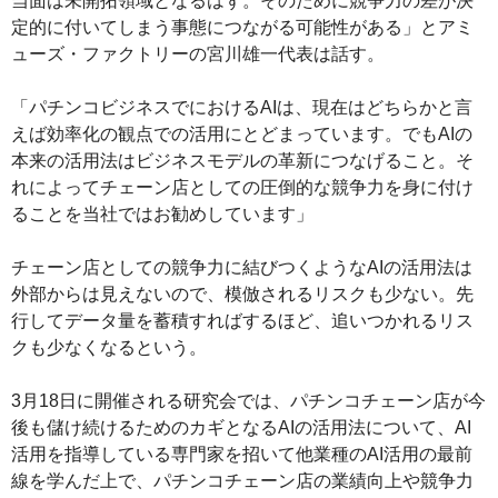
当面は未開拓領域となるはず。そのために競争力の差が決
定的に付いてしまう事態につながる可能性がある」とアミ
ューズ・ファクトリーの宮川雄一代表は話す。
「パチンコビジネスでにおけるAIは、現在はどちらかと言
えば効率化の観点での活用にとどまっています。でもAIの
本来の活用法はビジネスモデルの革新につなげること。そ
れによってチェーン店としての圧倒的な競争力を身に付け
ることを当社ではお勧めしています」
チェーン店としての競争力に結びつくようなAIの活用法は
外部からは見えないので、模倣されるリスクも少ない。先
行してデータ量を蓄積すればするほど、追いつかれるリス
クも少なくなるという。
3月18日に開催される研究会では、パチンコチェーン店が今
後も儲け続けるためのカギとなるAIの活用法について、AI
活用を指導している専門家を招いて他業種のAI活用の最前
線を学んだ上で、パチンコチェーン店の業績向上や競争力