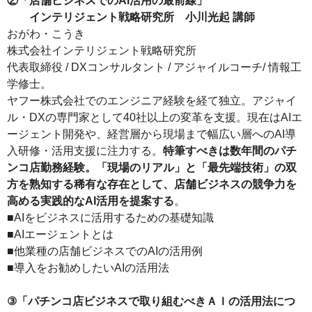
②「店舗ビジネスでのAI活用の最前線」
インテリジェント戦略研究所 小川光起 講師
おがわ・こうき
株式会社インテリジェント戦略研究所
代表取締役 / DXコンサルタント / アジャイルコーチ/ 情報工
学修士。
ヤフー株式会社でのエンジニア経験を経て独立。アジャイ
ル・DXの専門家として40社以上の変革を支援。現在はAIエ
ージェント開発や、経営層から現場まで幅広い層へのAI導
入研修・活用支援に注力する。
特筆すべきは数年間のパチ
ンコ店勤務経験。「現場のリアル」と「最先端技術」の双
方を熟知する稀有な存在として、店舗ビジネスの競争力を
高める実践的なAI活用を提案する
。
■AIをビジネスに活用するための基礎知識
■AIエージェントとは
■他業種の店舗ビジネスでのAIの活用例
■導入をお勧めしたいAIの活用法
③「パチンコ店ビジネスで取り組むべきＡＩの活用法につ