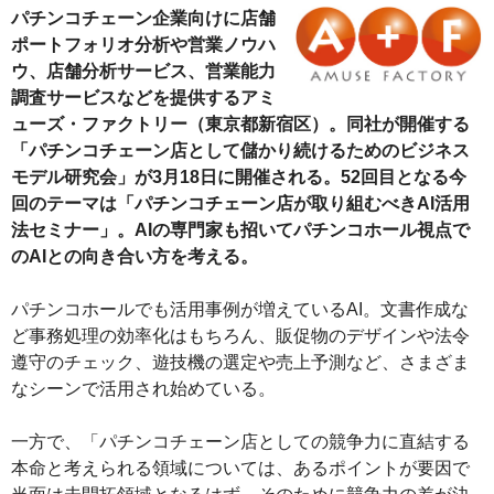
パチンコチェーン企業向けに店舗
ポートフォリオ分析や営業ノウハ
ウ、店舗分析サービス、営業能力
調査サービスなどを提供するアミ
ューズ・ファクトリー（東京都新宿区）。同社が開催する
「パチンコチェーン店として儲かり続けるためのビジネス
モデル研究会」が3月18日に開催される。52回目となる今
回のテーマは「パチンコチェーン店が取り組むべきAI活用
法セミナー」。AIの専門家も招いてパチンコホール視点で
のAIとの向き合い方を考える。
パチンコホールでも活用事例が増えているAI。文書作成な
ど事務処理の効率化はもちろん、販促物のデザインや法令
遵守のチェック、遊技機の選定や売上予測など、さまざま
なシーンで活用され始めている。
一方で、「パチンコチェーン店としての競争力に直結する
本命と考えられる領域については、あるポイントが要因で