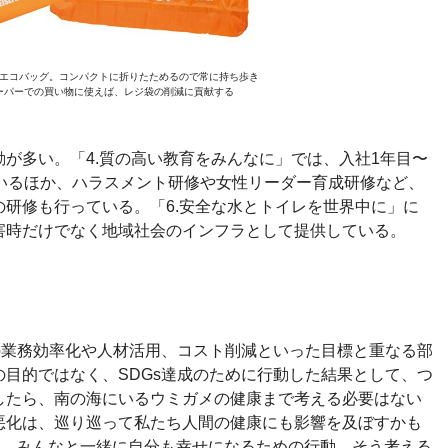
エコバッグ。コンパクトに折りたためるので常に持ち歩き
ーパーでの買い物に使えば、レジ袋の削減に貢献する
が多い。「4.質の高い教育をみんなに」では、入社1年目〜
ているほか、ハラスメント研修や女性リーダー育成研修など、
研修も行っている。「6.安全な水とトイレを世界中に」に
害時だけでなく地域社会のインフラとして提供している。
の業務効率化や人材活用、コスト削減といった目標と重なる部
目的ではなく、SDGs達成のために行動した結果として、つ
したら、南の海にいるウミガメの健康まで考える必要はない
悪化は、巡り巡って私たち人間の健康にも影響を及ぼすかも
て、みんなと一緒に自分も幸せになるための行動。そう考える