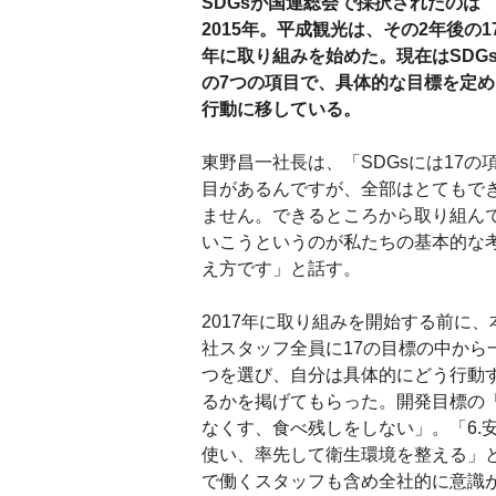
SDGsが国連総会で採択されたのは
2015年。平成観光は、その2年後の1
年に取り組みを始めた。現在はSDG
の7つの項目で、具体的な目標を定め
行動に移している。
東野昌一社長は、「SDGsには17の
目があるんですが、全部はとてもで
ません。できるところから取り組ん
いこうというのが私たちの基本的な
え方です」と話す。
2017年に取り組みを開始する前に、
社スタッフ全員に17の目標の中から
つを選び、自分は具体的にどう行動
るかを掲げてもらった。開発目標の「
なくす、食べ残しをしない」。「6.
使い、率先して衛生環境を整える」
で働くスタッフも含め全社的に意識