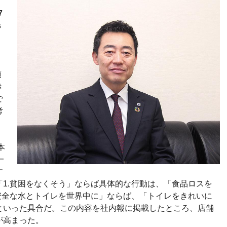
7
s
項
き
で
考
本
一
す
1.貧困をなくそう」ならば具体的な行動は、「食品ロスを
安全な水とトイレを世界中に」ならば、「トイレをきれいに
といった具合だ。この内容を社内報に掲載したところ、店舗
が高まった。