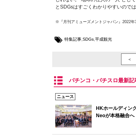
とSDGsはすごくわかりやすいので
※『月刊アミューズメントジャパン』2022
特集記事
,
SDGs
,
平成観光
＜ 
パチンコ・パチスロ最新記
ニュース
HKホールディング
Neoが本格融合へ