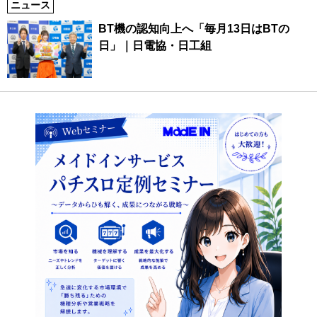
ニュース
BT機の認知向上へ「毎月13日はBTの
日」｜日電協・日工組