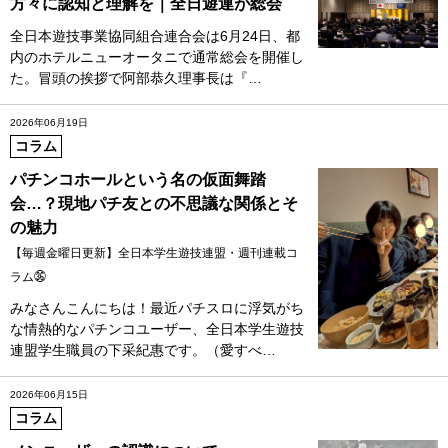
方々に認知と理解を｜全日遊連が総会
全日本遊技事業協同組合連合会は6月24日、都
内のホテルニューオータニで通常総会を開催し
た。冒頭の挨拶で阿部恭久理事長は『…
2026年06月19日
コラム
パチンコホールという名の仮面舞踏
会…？現地パチ友との不思議な関係とそ
の魅力
【毎週金曜日更新】全日本学生遊技連盟・週刊連載コ
ラム㊱
みなさんこんにちは！最近パチスロに浮気がち
な情熱的なパチンコユーザー、全日本学生遊技
連盟学生職員の下采紀惠です。（愛すべ…
2026年06月15日
コラム