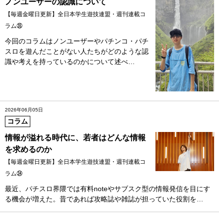
ノンユーザーの認識について
【毎週金曜日更新】全日本学生遊技連盟・週刊連載コ
ラム㉟
今回のコラムはノンユーザーやパチンコ・パチ
スロを遊んだことがない人たちがどのような認
識や考えを持っているのかについて述べ…
2026年06月05日
コラム
情報が溢れる時代に、若者はどんな情報
を求めるのか
【毎週金曜日更新】全日本学生遊技連盟・週刊連載コ
ラム㉞
最近、パチスロ界隈では有料noteやサブスク型の情報発信を目にす
る機会が増えた。昔であれば攻略誌や雑誌が担っていた役割を…