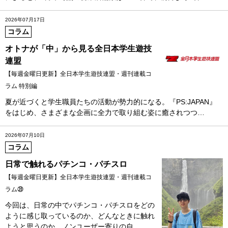
2026年07月17日
コラム
オトナが「中」から見る全日本学生遊技
連盟
【毎週金曜日更新】全日本学生遊技連盟・週刊連載コ
ラム 特別編
夏が近づくと学生職員たちの活動が勢力的になる。『PS:JAPAN』
をはじめ、さまざまな企画に全力で取り組む姿に癒されつつ…
2026年07月10日
コラム
日常で触れるパチンコ・パチスロ
【毎週金曜日更新】全日本学生遊技連盟・週刊連載コ
ラム㊴
今回は、日常の中でパチンコ・パチスロをどの
ように感じ取っているのか、どんなときに触れ
ようと思うのか、ノンユーザー寄りの自…