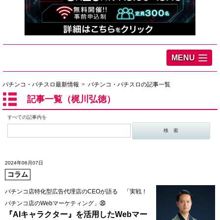
MENU
パチンコ・パチスロ最新情報
パチンコ・パチスロの記事一覧
記事一覧（梶川弘徳）
すべての記事内を
2024年06月07日
コラム
パチンコ店特化型広告代理店のCEOが語る 「実戦！
パチンコ店のWebマーケティング」㉚
『AIキャラクター』を活用したWebマー