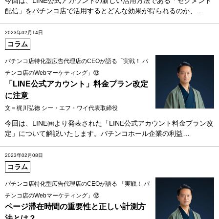
今回は、LINE公式アカウントの新しい活用方法である「セグメント
配信」をパチンコ店で活用するとどんな効果が得られるのか、…
2023年02月14日
コラム
パチンコ店特化型広告代理店のCEOが語る「実戦！ パ
チンコ店のWebマーケティング」⑬
「LINE公式アカウント」料金プラン改定
に注意
文＝梶川弘徳 シー・エフ・ワイ代表取締役
今回は、LINE㈱より発表された「LINE公式アカウント料金プラン改
定」について解説いたします。パチンコホール企業の利益…
2023年02月08日
コラム
パチンコ店特化型広告代理店のCEOが語る 「実戦！ パ
チンコ店のWebマーケティング」⑫
ページ滞在時間の重要性と正しい計測方
法とは？