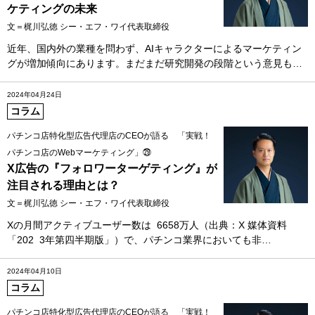
ケティングの未来
文＝梶川弘徳 シー・エフ・ワイ代表取締役
近年、国内外の業種を問わず、AIキャラクターによるマーケティン
グが増加傾向にあります。まだまだ研究開発の段階という意見も…
2024年04月24日
コラム
パチンコ店特化型広告代理店のCEOが語る 「実戦！
パチンコ店のWebマーケティング」㉙
X広告の『フォロワーターゲティング』が
注目される理由とは？
文＝梶川弘徳 シー・エフ・ワイ代表取締役
Xの月間アクティブユーザー数は 6658万人（出典：X 媒体資料
「202 3年第四半期版」）で、パチンコ業界においても非…
2024年04月10日
コラム
パチンコ店特化型広告代理店のCEOが語る 「実戦！