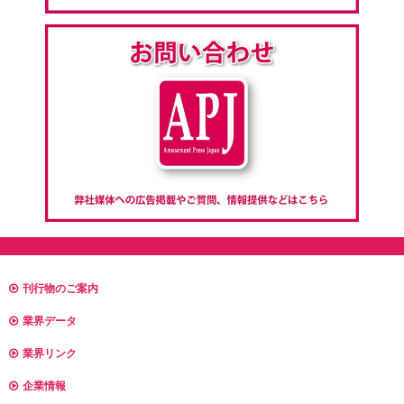
刊行物のご案内
業界データ
業界リンク
企業情報