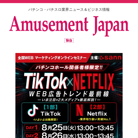
パチンコ・パチスロ業界ニュース＆ビジネス情報