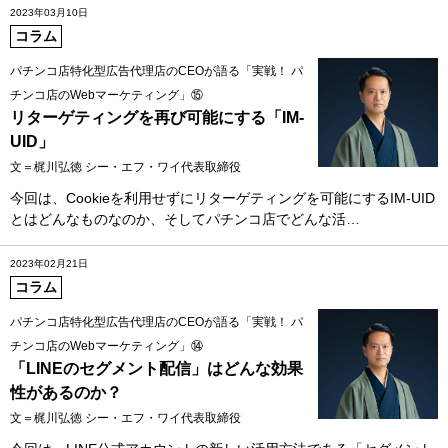
2023年03月10日
コラム
パチンコ店特化型広告代理店のCEOが語る「実戦！ パ
チンコ店のWebマーケティング」⑮
リターゲティングを再び可能にする「IM‐
UID」
文＝梶川弘徳 シー・エフ・ワイ代表取締役
今回は、Cookieを利用せずにリターゲティングを可能にするIM‐UID
とはどんなものなのか、そしてパチンコ店でどんな活…
2023年02月21日
コラム
パチンコ店特化型広告代理店のCEOが語る「実戦！ パ
チンコ店のWebマーケティング」⑭
「LINEのセグメント配信」はどんな効果
性があるのか？
文＝梶川弘徳 シー・エフ・ワイ代表取締役