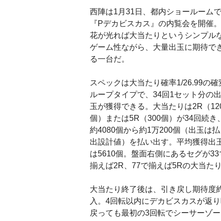
西陣は1月31日、都内ショールーム
『Pデカビスカス』の内覧会を開催
花が光れば大当たりというシンプル
ゲーム性ながら、大量出玉に期待で
る一台だ。
スペックは大当たり確率1/26.99の確
ループタイプで、34回1セット分の
玉が獲得できる。大当たりは2R（12
個）または5R（300個）が34回続き
約4080個から約1万200個（出玉は払
出設計値）を払い出す。平均獲得出
は5610個。盤面右側にあるセグが33
揃えば2R、77で揃えば5Rの大当た
大当たり終了後は、引き戻し期待度約
入。4回転以内にデカビスカスが返り
戻っても最初の3回転でシーサーゾ