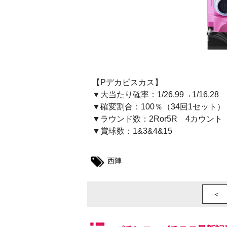
【Pデカビスカス】
▼大当たり確率：1/26.99→1/16.28
▼確変割合：100％（34回1セット）
▼ラウンド数：2Ror5R 4カウント
▼賞球数：1&3&4&15
西陣
＜ 