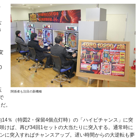
で
。
な
き
変
出
0
、
玉
関係者も注目の新機種
で
りだ。
14％（特図2・保留4個点灯時）の「ハイビチャンス」に突
咲けば、再び34回1セットの大当たりに突入する。通常時に
ーンに突入すればチャンスアップ。遅い時間からの大逆転も夢