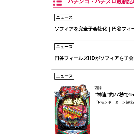
パチンコ・パチスロ最新記
ニュース
ソフィアを完全子会社化｜円谷フィー
ニュース
円谷フィールズHDがソフィアを子会
ニュース
西陣
“神速”約77秒で1
『Pモンキーターン超抜Z