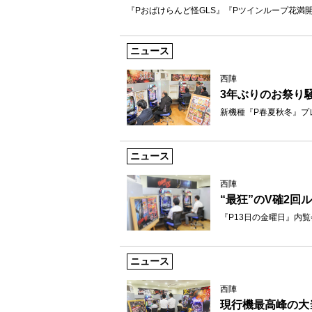
『Pおばけらんど怪GLS』『Pツインループ花満開
ニュース
西陣
3年ぶりのお祭り
新機種『P春夏秋冬』プ
ニュース
西陣
“最狂”のV確2回
『P13日の金曜日』内覧
ニュース
西陣
現行機最高峰の大