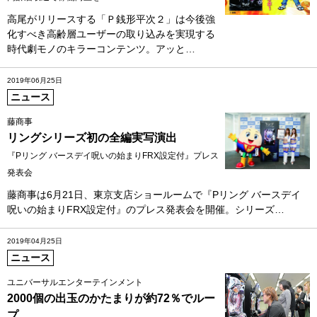
高尾がリリースする「Ｐ銭形平次２」は今後強
化すべき高齢層ユーザーの取り込みを実現する
時代劇モノのキラーコンテンツ。アッと…
2019年06月25日
ニュース
藤商事
リングシリーズ初の全編実写演出
『Pリング バースデイ呪いの始まりFRX設定付』プレス
発表会
藤商事は6月21日、東京支店ショールームで『Pリング バースデイ
呪いの始まりFRX設定付』のプレス発表会を開催。シリーズ…
2019年04月25日
ニュース
ユニバーサルエンターテインメント
2000個の出玉のかたまりが約72％でルー
プ