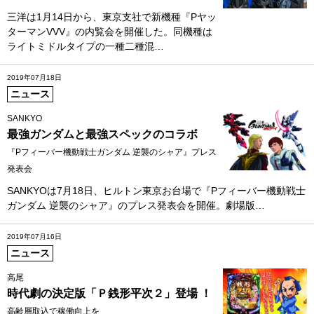
三洋は1月14日から、東京支社で新機種『Pヤッ
ターマンVVV』の内覧会を開催した。同機種は
ライトミドルタイプの一種二種混…
2019年07月18日
ニュース
SANKYO
最強ガンダムと最強スペックのコラボ
『Pフィーバー機動戦士ガンダム 逆襲のシャア』プレス
発表会
SANKYOは7月18日、ヒルトン東京お台場で『Pフィーバー機動戦士
ガンダム 逆襲のシャア』のプレス発表会を開催。劇場版…
2019年07月16日
ニュース
高尾
時代劇の決定版「Ｐ銭形平次２」登場 ！
高齢層取込で稼働向上を