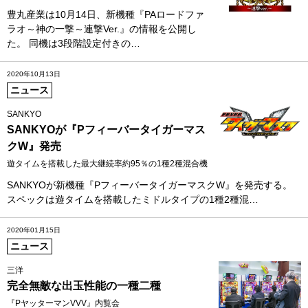
豊丸産業は10月14日、新機種『PAロードファ
ラオ～神の一撃～連撃Ver.』の情報を公開し
た。 同機は3段階設定付きの…
2020年10月13日
ニュース
SANKYO
SANKYOが『Pフィーバータイガーマス
クW』発売
遊タイムを搭載した最大継続率約95％の1種2種混合機
SANKYOが新機種『PフィーバータイガーマスクW』を発売する。
スペックは遊タイムを搭載したミドルタイプの1種2種混…
2020年01月15日
ニュース
三洋
完全無敵な出玉性能の一種二種
『PヤッターマンVVV』内覧会