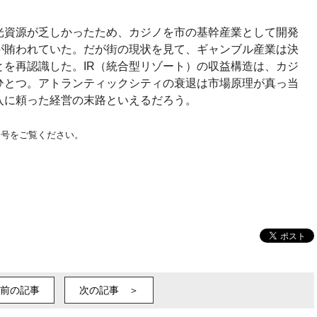
光資源が乏しかったため、カジノを市の基幹産業として開発
が賄われていた。だが街の現状を見て、ギャンブル産業は決
を再認識した。IR（統合型リゾート）の収益構造は、カジ
ひとつ。アトランティックシティの衰退は市場原理が真っ当
入に頼った経営の末路といえるだろう。
月号をご覧ください。
IR #IR実施法 #IR整備法 #integrated resort
tion
前の記事
次の記事 ＞