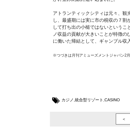
アトランティックシティは元々、観
し、最盛期には実に市の税収の７割
して打ち出の小槌ではないということ
ノ収益の貢献が大きいことが特徴の
に働いた帰結として、ギャンブル収
※つづきは月刊アミューズメントジャパン2
#カジノ #Casino #統合型リゾート #
#gaming #gambling
#problem gambling #gambling addic
カジノ
,
統合型リゾート
,
CASINO
＜ 