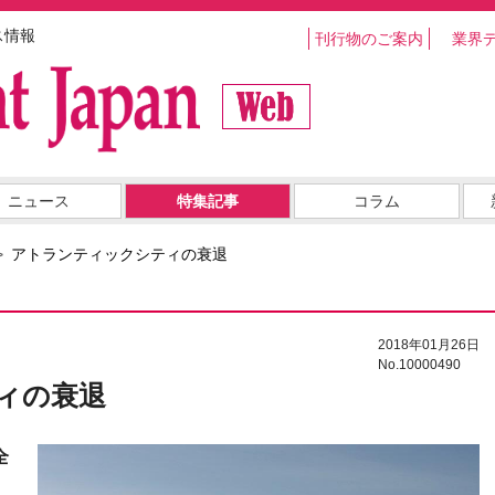
ス情報
刊行物のご案内
業界
ニュース
特集記事
コラム
アトランティックシティの衰退
2018年01月26日
No.10000490
ィの衰退
全