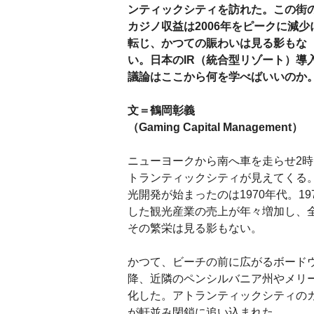
ンティックシティを訪れた。この街
カジノ収益は2006年をピークに減少
転じ、かつての賑わいは見る影もな
い。日本のIR（統合型リゾート）導
議論はここから何を学べばいいのか
文＝鶴岡彰義
（Gaming Capital Management）
ニューヨークから南へ車を走らせ2
トランティックシティが見えてくる
光開発が始まったのは1970年代。1
した観光産業の売上が年々増加し、
その繁栄は見る影もない。
かつて、ビーチの前に広がるボードウ
降、近隣のペンシルバニア州やメリ
化した。アトランティックシティの
が軒並み閉鎖に追い込まれた。