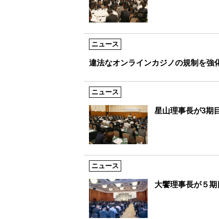
ニュース
違法なオンラインカジノの規制を強
ニュース
星山理事長が3期
ニュース
大饗理事長が５期