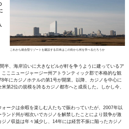
の
に
入
。
これから統合型リゾートを建設する日本はこの街から何を学べるだろうか
時間半、海岸沿いに大きなビルが軒を争うように建っているア
。ここニュージャージー州アトランティック郡で本格的な観
978年にカジノホテルの第1号が開業。以降、カジノを中心に
全米第2位の規模を誇るカジノ都市へと成長した。しかし今、
ォークは余暇を楽しむ人たちで賑わっていたが、2007年以
ーランド州が相次いでカジノを解禁したことにより競争が激
カジノ収益は年々減少し、14年には経営不振に陥ったカジノ