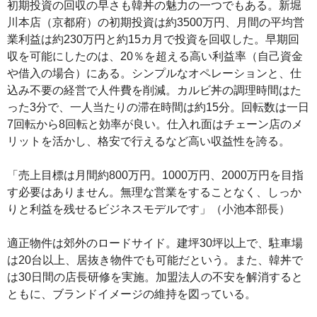
初期投資の回収の早さも韓丼の魅力の一つでもある。新堀
川本店（京都府）の初期投資は約3500万円、月間の平均営
業利益は約230万円と約15カ月で投資を回収した。早期回
収を可能にしたのは、20％を超える高い利益率（自己資金
や借入の場合）にある。シンプルなオペレーションと、仕
込み不要の経営で人件費を削減。カルビ丼の調理時間はた
った3分で、一人当たりの滞在時間は約15分。回転数は一日
7回転から8回転と効率が良い。仕入れ面はチェーン店のメ
リットを活かし、格安で行えるなど高い収益性を誇る。
「売上目標は月間約800万円。1000万円、2000万円を目指
す必要はありません。無理な営業をすることなく、しっか
りと利益を残せるビジネスモデルです」（小池本部長）
適正物件は郊外のロードサイド。建坪30坪以上で、駐車場
は20台以上、居抜き物件でも可能だという。また、韓丼で
は30日間の店長研修を実施。加盟法人の不安を解消すると
ともに、ブランドイメージの維持を図っている。