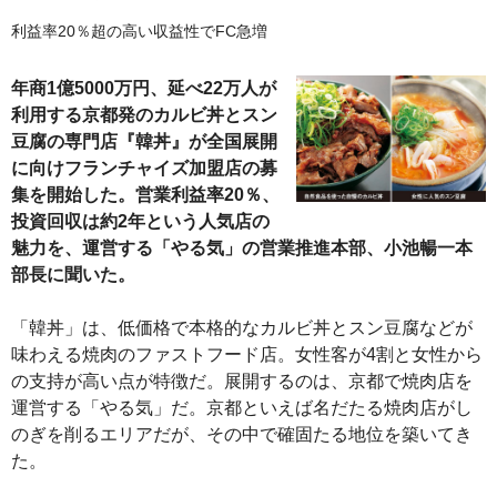
利益率20％超の高い収益性でFC急増
年商1億5000万円、延べ22万人が
利用する京都発のカルビ丼とスン
豆腐の専門店『韓丼』が全国展開
に向けフランチャイズ加盟店の募
集を開始した。営業利益率20％、
投資回収は約2年という人気店の
魅力を、運営する「やる気」の営業推進本部、小池暢一本
部長に聞いた。
「韓丼」は、低価格で本格的なカルビ丼とスン豆腐などが
味わえる焼肉のファストフード店。女性客が4割と女性から
の支持が高い点が特徴だ。展開するのは、京都で焼肉店を
運営する「やる気」だ。京都といえば名だたる焼肉店がし
のぎを削るエリアだが、その中で確固たる地位を築いてき
た。