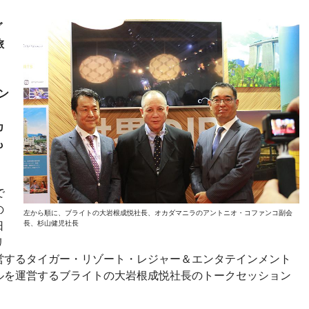
グ
旅
ン
カ
も
で
の
左から順に、ブライトの大岩根成悦社長、オカダマニラのアントニオ・コファンコ副会
長、杉山健児社長
日
リ
営するタイガー・リゾート・レジャー＆エンタテインメント
ルを運営するブライトの大岩根成悦社長のトークセッション