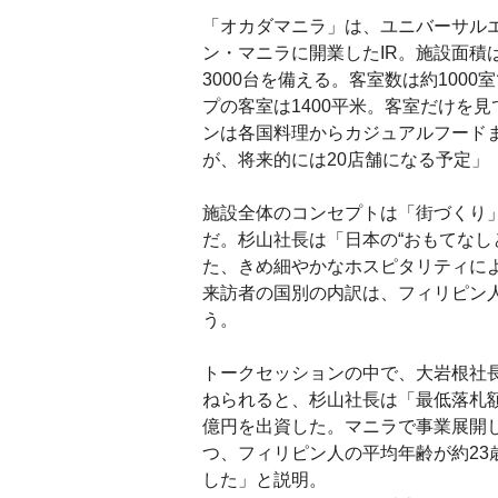
「オカダマニラ」は、ユニバーサルエ
ン・マニラに開業したIR。施設面積
3000台を備える。客室数は約100
プの客室は1400平米。客室だけを
ンは各国料理からカジュアルフード
が、将来的には20店舗になる予定」
施設全体のコンセプトは「街づくり」
だ。杉山社長は「日本の“おもてなし
た、きめ細やかなホスピタリティに
来訪者の国別の内訳は、フィリピン
う。
トークセッションの中で、大岩根社長
ねられると、杉山社長は「最低落札額
億円を出資した。マニラで事業展開
つ、フィリピン人の平均年齢が約2
した」と説明。