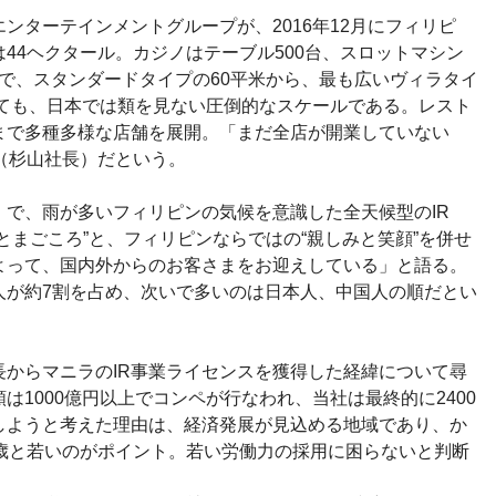
ンターテインメントグループが、2016年12月にフィリピ
は44ヘクタール。カジノはテーブル500台、スロットマシン
0室で、スタンダードタイプの60平米から、最も広いヴィラタイ
見ても、日本では類を見ない圧倒的なスケールである。レスト
まで多種多様な店舗を展開。「まだ全店が開業していない
（杉山社長）だという。
で、雨が多いフィリピンの気候を意識した全天候型のIR
とまごころ”と、フィリピンならではの“親しみと笑顔”を併せ
よって、国内外からのお客さまをお迎えしている」と語る。
人が約7割を占め、次いで多いのは日本人、中国人の順だとい
からマニラのIR事業ライセンスを獲得した経緯について尋
は1000億円以上でコンペが行なわれ、当社は最終的に2400
しようと考えた理由は、経済発展が見込める地域であり、か
3歳と若いのがポイント。若い労働力の採用に困らないと判断