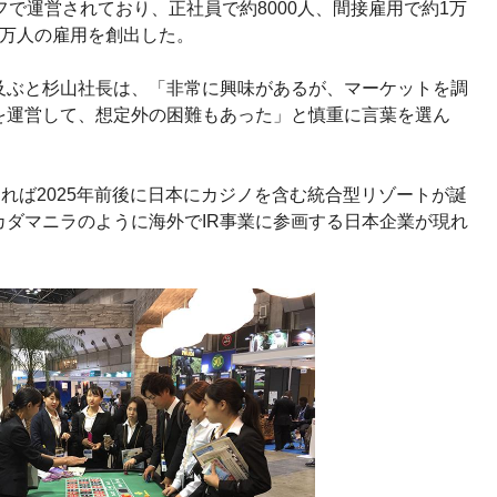
フで運営されており、正社員で約8000人、間接雇用で約1万
2万人の雇用を創出した。
及ぶと杉山社長は、「非常に興味があるが、マーケットを調
を運営して、想定外の困難もあった」と慎重に言葉を選ん
ければ2025年前後に日本にカジノを含む統合型リゾートが誕
ダマニラのように海外でIR事業に参画する日本企業が現れ