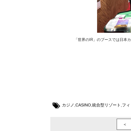
「世界のIR」のブースでは日本
#カジノ #Casino #統合型リゾート #
#gaming #gambling
カジノ
,
CASINO
,
統合型リゾート
,
フィ
＜ 