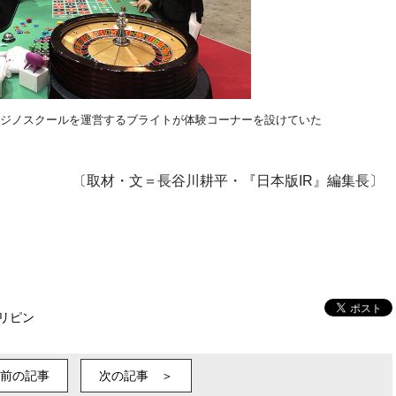
カジノスクールを運営するブライトが体験コーナーを設けていた
〔取材・文＝長谷川耕平・『日本版IR』編集長〕
IR #IR実施法 #IR整備法 #integrated resort
リピン
前の記事
次の記事 ＞