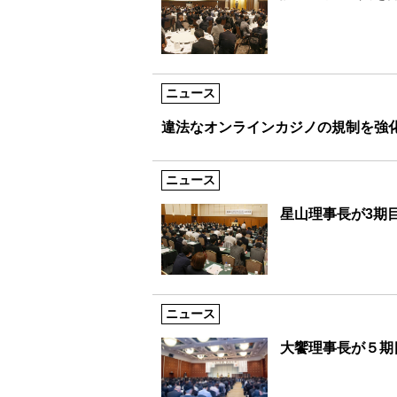
ニュース
違法なオンラインカジノの規制を強
ニュース
星山理事長が3期
ニュース
大饗理事長が５期