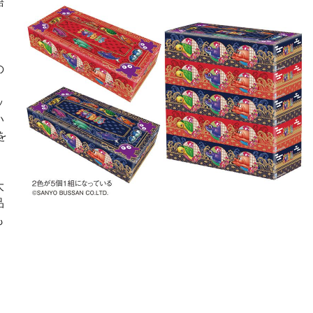
語
の
ッ
い
を
大
品
も