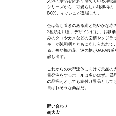
人気の景品を数多く揃えている海物
シリーズから、可愛らしい純和柄の
BOXティッシュが登場した。
色は落ち着きのある紺と艶やかな赤
2種類を用意。デザインには、お馴染
みのタコやカメなどの図柄やクジラ
キーが純和柄とともにあしらわれて
る。襖や梅の花、波の柄がJAPAN感
醸し出す。
これからの大型連休に向けて景品の
量発注をするホールは多いはず。景
の品揃えとしても総付け景品として
喜ばれそうな商品だ。
問い合わせ
㈱大宏