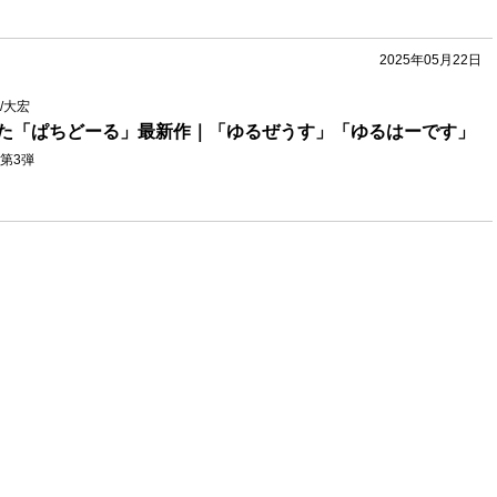
2025年05月22日
/大宏
た「ぱちどーる」最新作｜「ゆるぜうす」「ゆるはーです」
第3弾