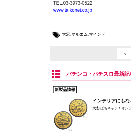
TEL.03-3973-0522
www.taikonet.co.jp
大宏
,
マルエム
,
マインド
＜ 
パチンコ・パチスロ最新記
新製品情報
インテリアにもな
大宏/ぱちキャラ！オン