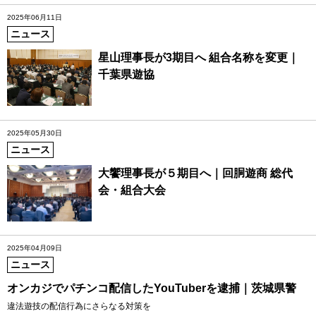
2025年06月11日
ニュース
星山理事長が3期目へ 組合名称を変更｜
千葉県遊協
2025年05月30日
ニュース
大饗理事長が５期目へ｜回胴遊商 総代
会・組合大会
2025年04月09日
ニュース
オンカジでパチンコ配信したYouTuberを逮捕｜茨城県警
違法遊技の配信行為にさらなる対策を