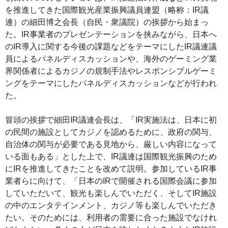
を推進してきた国際観光産業振興議員連盟（略称：IR議
連）の細田博之会長（自民・衆議院）の挨拶から始まっ
た。IR事業者のプレゼンテーションを挟みながら、日本へ
のIR導入に関する今後の課題などをテーマにしたIR議連議
員によるパネルディスカッションや、海外のゲーミング業
界関係者によるカジノの規制手法やレスポンシブルゲーミ
ングをテーマにしたパネルディスカッションなどが行われ
た。
冒頭の挨拶で細田IR議連会長は、「IR実施法は、日本に初
の民間の施設としてカジノを認めるために、政府の関与、
自治体の関与が必要である見地から、厳しい内容になって
いる面もある」とした上で、IR議連は国際観光振興のため
にIRを推進してきたことを改めて説明。参加しているIR事
業者らに向けて、「日本のIRで開催される国際会議に参加
していただいて、観光も楽しんでいただく、そしてIR施設
の中のエンタテインメント、カジノ等も楽しんでいただき
たい。そのためには、利用者の需要に合った施設でなけれ