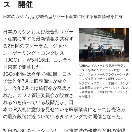
ス 開催
日本のカジノおよび統合型リゾート産業に関する最新情報を共有
日本のカジノおよび統合型リゾー
ト産業に関する最新情報を共有す
る2日間のフォーラム「ジャパ
ン・ゲーミング・コングレス
（JGC）」が5月16日、コンラッ
AGBのルイス・ペレラ代表がモデレ
ド東京で開幕した。
ーターを務めたセッションには、モル
JGCの開催は今年で4回目。日本
ガン・スタンレーのプラヴィーン・チ
ャウダリ氏（リサーチ部門 マネージ
では昨年7月にIR整備法が成立
ングディレクター）、米国ゲーミング
し、今年3月には施行令が発表さ
協会顧問のステイシー・パパドブロス
（産業界サービス部門プレジデント）
れた。カジノ管理委員会が設置さ
らが登壇
れるのを待っている段階だが、日
本のIR入札に意欲を見せているIR事業者にとっては売込み
の最終段階に近づいているタイミングでの開催となった。
初日のJGCのセッションは、IR推進法の作成などIRの実現