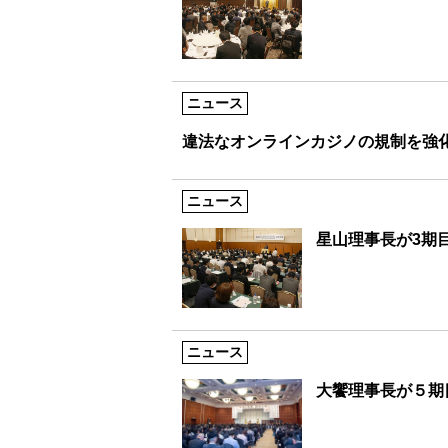
ニュース
違法なオンラインカジノの規制を強
ニュース
星山理事長が3期
ニュース
大饗理事長が５期