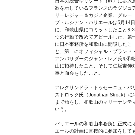
日本の統合型リゾート（IR）に参入
欲を示しているフランスのラグジュ
リーレジャー＆カジノ企業、グルー
プ・ルシアン・バリエールは5月14
に、和歌山県にコミットしたことを3
つの行動で改めてアピールした。第
に日本事務所を和歌山に開設したこ
と、第二にオフィシャル・ブランド
アンバサダーのジャン・レノ氏を和
山に招待したこと、そして仁坂吉伸
事と面会をしたこと。
アレクサンドラ・ドゥセーニュ・バリエール氏（
ストロック氏（Jonathan Str
まで旅をし、和歌山のマリーナシティ
いう。
バリエールの和歌山事務所は正式に
エールの計画に直接的に参加をして