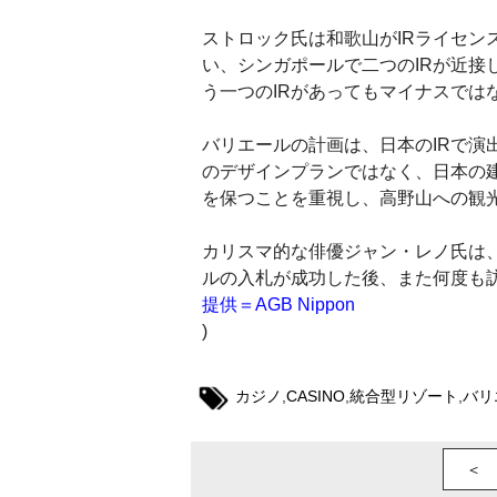
ストロック氏は和歌山がIRライセン
い、シンガポールで二つのIRが近接
う一つのIRがあってもマイナスでは
バリエールの計画は、日本のIRで演
のデザインプランではなく、日本の
を保つことを重視し、高野山への観
カリスマ的な俳優ジャン・レノ氏は
ルの入札が成功した後、また何度も訪
提供＝AGB Nippon
)
カジノ
,
CASINO
,
統合型リゾート
,
バリ
＜ 