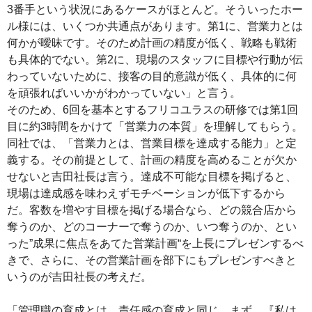
3番手という状況にあるケースがほとんど。そういったホー
ル様には、いくつか共通点があります。第1に、営業力とは
何かが曖昧です。そのため計画の精度が低く、戦略も戦術
も具体的でない。第2に、現場のスタッフに目標や行動が伝
わっていないために、接客の目的意識が低く、具体的に何
を頑張ればいいかがわかっていない」と言う。
そのため、6回を基本とするフリコユラスの研修では第1回
目に約3時間をかけて「営業力の本質」を理解してもらう。
同社では、「営業力とは、営業目標を達成する能力」と定
義する。その前提として、計画の精度を高めることが欠か
せないと吉田社長は言う。達成不可能な目標を掲げると、
現場は達成感を味わえずモチベーションが低下するから
だ。客数を増やす目標を掲げる場合なら、どの競合店から
奪うのか、どのコーナーで奪うのか、いつ奪うのか、とい
った”成果に焦点をあてた営業計画“を上長にプレゼンするべ
きで、さらに、その営業計画を部下にもプレゼンすべきと
いうのが吉田社長の考えだ。
「管理職の育成とは、責任感の育成と同じ。まず、『私は