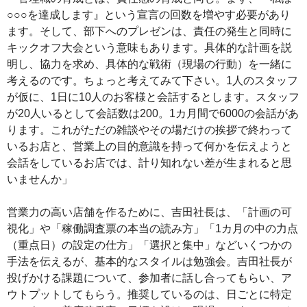
○○○を達成します』という宣言の回数を増やす必要があり
ます。そして、部下へのプレゼンは、責任の発生と同時に
キックオフ大会という意味もあります。具体的な計画を説
明し、協力を求め、具体的な戦術（現場の行動）を一緒に
考えるのです。ちょっと考えてみて下さい。1人のスタッフ
が仮に、1日に10人のお客様と会話するとします。スタッフ
が20人いるとして会話数は200。1カ月間で6000の会話があ
ります。これがただの雑談やその場だけの挨拶で終わって
いるお店と、営業上の目的意識を持って何かを伝えようと
会話をしているお店では、計り知れない差が生まれると思
いませんか」
営業力の高い店舗を作るために、吉田社長は、「計画の可
視化」や「稼働調査票の本当の読み方」「1カ月の中の力点
（重点日）の設定の仕方」「選択と集中」などいくつかの
手法を伝えるが、基本的なスタイルは勉強会。吉田社長が
投げかける課題について、参加者に話し合ってもらい、ア
ウトプットしてもらう。推奨しているのは、日ごとに特定