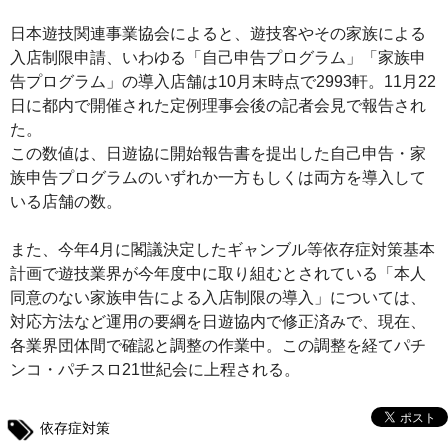
日本遊技関連事業協会によると、遊技客やその家族による
入店制限申請、いわゆる「自己申告プログラム」「家族申
告プログラム」の導入店舗は10月末時点で2993軒。11月22
日に都内で開催された定例理事会後の記者会見で報告され
た。
この数値は、日遊協に開始報告書を提出した自己申告・家
族申告プログラムのいずれか一方もしくは両方を導入して
いる店舗の数。
また、今年4月に閣議決定したギャンブル等依存症対策基本
計画で遊技業界が今年度中に取り組むとされている「本人
同意のない家族申告による入店制限の導入」については、
対応方法など運用の要綱を日遊協内で修正済みで、現在、
各業界団体間で確認と調整の作業中。この調整を経てパチ
ンコ・パチスロ21世紀会に上程される。
依存症対策