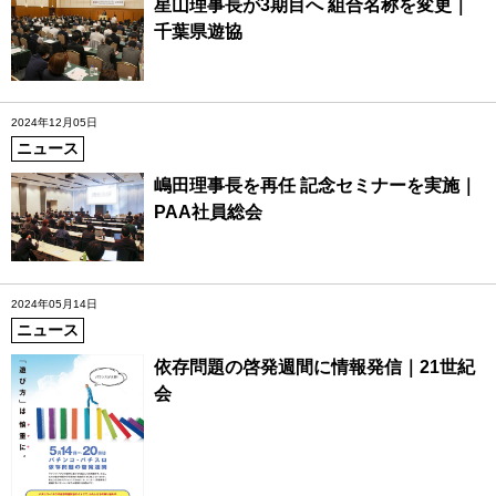
星山理事長が3期目へ 組合名称を変更｜
千葉県遊協
2024年12月05日
ニュース
嶋田理事長を再任 記念セミナーを実施｜
PAA社員総会
2024年05月14日
ニュース
依存問題の啓発週間に情報発信｜21世紀
会