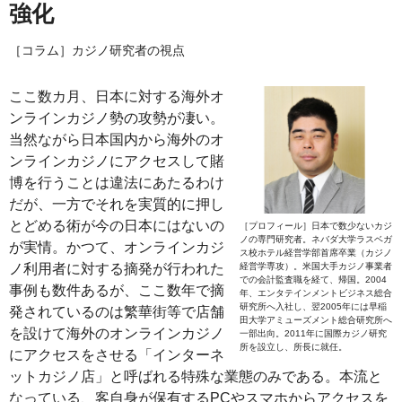
強化
［コラム］カジノ研究者の視点
ここ数カ月、日本に対する海外オ
ンラインカジノ勢の攻勢が凄い。
当然ながら日本国内から海外のオ
ンラインカジノにアクセスして賭
博を行うことは違法にあたるわけ
だが、一方でそれを実質的に押し
とどめる術が今の日本にはないの
［プロフィール］日本で数少ないカジ
ノの専門研究者。ネバダ大学ラスベガ
が実情。かつて、オンラインカジ
ス校ホテル経営学部首席卒業（カジノ
ノ利用者に対する摘発が行われた
経営学専攻）。米国大手カジノ事業者
での会計監査職を経て、帰国。2004
事例も数件あるが、ここ数年で摘
年、エンタテインメントビジネス総合
研究所へ入社し、翌2005年には早稲
発されているのは繁華街等で店舗
田大学アミューズメント総合研究所へ
を設けて海外のオンラインカジノ
一部出向。2011年に国際カジノ研究
所を設立し、所長に就任。
にアクセスをさせる「インターネ
ットカジノ店」と呼ばれる特殊な業態のみである。本流と
なっている、客自身が保有するPCやスマホからアクセスを