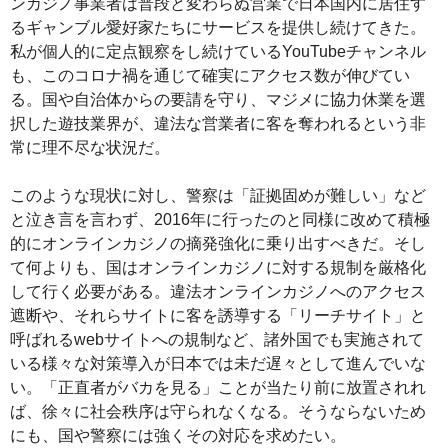
ンカジノ事業者は普段と変わらぬ営業で日本国内に居住す
るギャンブル愛好家たちにサービスを提供し続けてきた。
私が個人的に定点観察をし続けているYouTubeチャンネル
も、このコロナ禍を通じて確実にアクセス数が伸びてい
る。国や自治体からの要請を守り、マジメに協力休業を選
択した遊技業界が、違法な営業者に客を奪われるという非
常に理不尽な状況だ。
このような現状に対し、警察は「証拠固めが難しい」など
と泣き言を言わず、2016年に行ったのと同様に改めて積極
的にオンラインカジノの摘発強化に乗り出すべきだ。そし
て何よりも、国はオンラインカジノに対する規制を厳格化
して行く必要がある。違法オンラインカジノへのアクセス
遮断や、それらサイトに客を誘導する「リーチサイト」と
呼ばれるwebサイトへの規制など、諸外国でも実施されて
いる様々な対策導入が日本では未だ遅々として進んでいな
い。「正直者がバカを見る」ことが当たり前に放置されれ
ば、徐々に社会秩序は守られなくなる。そうならないため
にも、国や警察には強くその対応を求めたい。