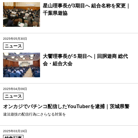
星山理事長が3期目へ 組合名称を変更｜
千葉県遊協
2025年05月30日
ニュース
大饗理事長が５期目へ｜回胴遊商 総代
会・組合大会
2025年04月09日
ニュース
オンカジでパチンコ配信したYouTuberを逮捕｜茨城県警
違法遊技の配信行為にさらなる対策を
2025年03月19日