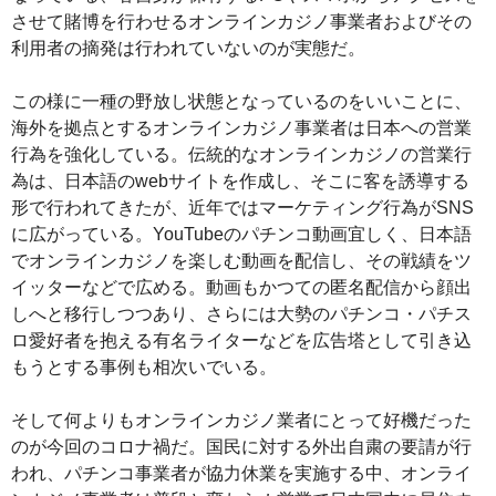
させて賭博を行わせるオンラインカジノ事業者およびその
利用者の摘発は行われていないのが実態だ。
この様に一種の野放し状態となっているのをいいことに、
海外を拠点とするオンラインカジノ事業者は日本への営業
行為を強化している。伝統的なオンラインカジノの営業行
為は、日本語のwebサイトを作成し、そこに客を誘導する
形で行われてきたが、近年ではマーケティング行為がSNS
に広がっている。YouTubeのパチンコ動画宜しく、日本語
でオンラインカジノを楽しむ動画を配信し、その戦績をツ
イッターなどで広める。動画もかつての匿名配信から顔出
しへと移行しつつあり、さらには大勢のパチンコ・パチス
ロ愛好者を抱える有名ライターなどを広告塔として引き込
もうとする事例も相次いでいる。
そして何よりもオンラインカジノ業者にとって好機だった
のが今回のコロナ禍だ。国民に対する外出自粛の要請が行
われ、パチンコ事業者が協力休業を実施する中、オンライ