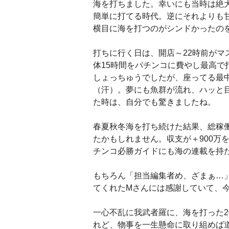
海を打ちました。幸いにも当時は絶
簡単に打てる時代。逆にそれよりも
横目に海を打つのがシンドかったの
打ちに行く日は、開店～22時前が
体15時間をパチンコに費やし最高で
しょっちゅうでしたが、座ってる最
（汗）。夢にも魚群が流れ、ハッと
た時は、自分でも驚きましたね。
春夏秋冬海を打ち続けた結果、総稼働
たかもしれません。収支が＋900万
チンコ必勝ガイドにも海の連載を持
もちろん「担当編集者め、ざまぁ…
てくれたMさんには感謝していて、
一心不乱に我武者羅に、海を打った2
れど、物事を一生懸命に取り組めば