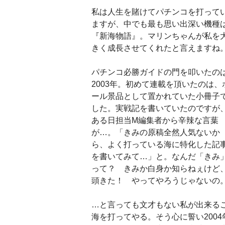
私は人生を賭けてパチンコを打って
ますが、中でも最も思い出深い機種
『新海物語』。マリンちゃんが私を
きく成長させてくれたと言えますね
パチンコ必勝ガイドの門を叩いたの
2003年。初めて連載を頂いたのは、
ール景品として置かれていた小冊子
した。実戦記を書いていたのですが
ある日担当M編集者から辛辣な言葉
が…。「きみの原稿全然人気ないか
ら、よく打っている海に特化した記
を書いてみて…」と。なんだ「きみ
って？ きみか白身か知らねぇけど
頭きた！ やってやろうじゃないの
…と言っても文才もない私が出来る
海を打ってやる。そう心に誓い200