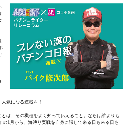
い
は
大
。
は
ホ
で
、
事
」
、
。人気になる連載を！
ことは、その機種をよく知って伝えること。ならば誰よりも
4年の1月から、海縛り実戦を自身に課して来る日も来る日も