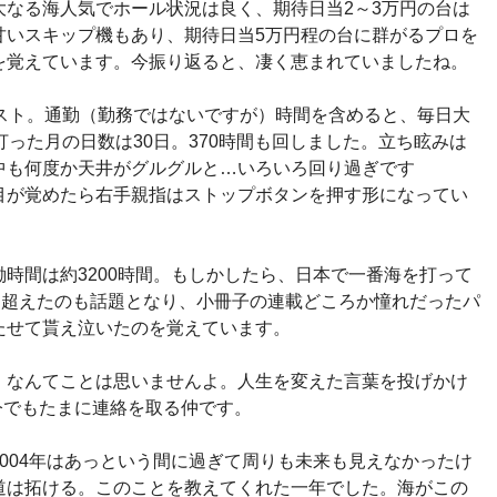
大なる海人気でホール状況は良く、期待日当2～3万円の台は
甘いスキップ機もあり、期待日当5万円程の台に群がるプロを
を覚えています。今振り返ると、凄く恵まれていましたね。
マスト。通勤（勤務ではないですが）時間を含めると、毎日大
打った月の日数は30日。370時間も回しました。立ち眩みは
中も何度か天井がグルグルと…いろいろ回り過ぎです
目が覚めたら右手親指はストップボタンを押す形になってい
時間は約3200時間。もしかしたら、日本で一番海を打って
を超えたのも話題となり、小冊子の連載どころか憧れだったパ
たせて貰え泣いたのを覚えています。
」なんてことは思いませんよ。人生を変えた言葉を投げかけ
今でもたまに連絡を取る仲です。
004年はあっという間に過ぎて周りも未来も見えなかったけ
道は拓ける。このことを教えてくれた一年でした。海がこの