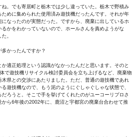
ね。でも寄居町と栃木では少し違っていた。栃木で野積み
るために集められた使用済み遊技機だったんです。それが年
能になったのが実態だった。ですから、廃棄に出しているホ
いるかをわかっていないので、ホールさんを責めようがな
した。
多かったんですか？
か適正処理という認識がなかったんだと思います。そのと
団体で遊技機リサイクル検討委員会を立ち上げるなど、廃棄物
栃木県との交渉にあたりました。ただ、普通の遊技機であれ
いる遊技機なので、もう泥のようにぐしゃぐしゃな状態で、
るだろうと。そこで手を挙げてくれたのがユーコーリプロさ
から6年後の2002年に、鹿沼と宇都宮の廃棄台合わせて推
。
。