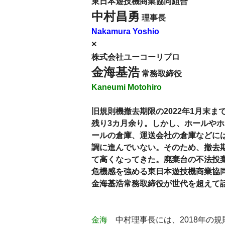
東日本遊技機商業協同組合
中村昌勇
理事長
Nakamura Yoshio
×
株式会社ユーコーリプロ
金海基浩
常務取締役
Kaneumi Motohiro
旧規則機撤去期限の2022年1月末ま
残り3カ月余り。しかし、ホールやホ
ールの倉庫、運送会社の倉庫などに
調に進んでいない。そのため、撤去
て高くなってきた。廃棄台の不法投
危機感を強める東日本遊技機商業協
金海基浩常務取締役が世代を超えて
金海
中村理事長には、2018年の