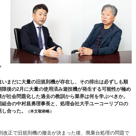
で
はいまだに大量の旧規則機が存在し、その排出は必ずしも順
期限後の2月に大量の使用済み遊技機が発生する可能性が極め
棄が社会問題化した過去の教訓から業界は何を学ぶべきか。
同組合の中村昌勇理事長と、処理会社大手ユーコーリプロの
話し合った。
（本文敬称略）
規則改正で旧規則機の撤去が決まった後、廃棄台処理の問題で