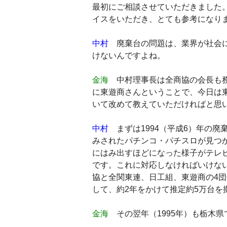
最初にご相談させていただきました
イスをいただき、とても参考になり
中村
廃棄台の問題は、業界が社会に
けないんですよね。
金海
中村理事長は全商協の会長も務
に東遊商さんということで、今日は
いて改めて教えていただければと思
中村
まずは1994（平成6）年の廃
みされたパチンコ・パチスロが見つ
にはみ出すほどになった様子がテレ
です。これに対応しなければいけな
協と全関東連、日工組、東遊商の4
して、約2年をかけて推定約5万台を
金海
その翌年（1995年）も栃木県