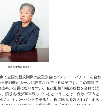
東遊商 中村昌勇理事長
点で全国の新規則機の設置割合はパチンコ・パチスロを合わ
％の旧規則機がホールに設置されている状況です。この問題で
達成率が話題になりますが、私は旧規則機の残数を台数で語
ら、旧規則機が30％残っているということは、台数で言うと
ませんか？ パーセントで語ると、仮に80％を超えれば「まあ