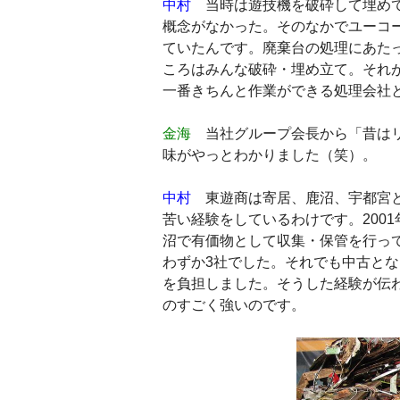
中村
当時は遊技機を破砕して埋めて
概念がなかった。そのなかでユーコ
ていたんです。廃棄台の処理にあた
ころはみんな破砕・埋め立て。それ
一番きちんと作業ができる処理会社
金海
当社グループ会長から「昔はリ
味がやっとわかりました（笑）。
中村
東遊商は寄居、鹿沼、宇都宮と
苦い経験をしているわけです。200
沼で有価物として収集・保管を行って
わずか3社でした。それでも中古と
を負担しました。そうした経験が伝
のすごく強いのです。