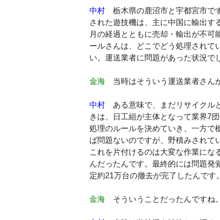
中村
栃木県の鹿沼市と宇都宮市です
された遊技機は、主に中国に輸出す
月の経過とともに売却・輸出が不可
ールさんは、どこでどう処理されて
い。運送業者に問題があった状況で
金海
当時はそういう運送業者さんが
中村
ある意味で、まだリサイクルと
きは、日工組が主体となって業界7
処理のルールを決めていき、一方で
ば問題ないのですが、野積みされて
これを片付けるのは大変な作業にな
んだったんです。最終的には問題発覚
定約21万台の撤去が完了したんです
金海
そういうことだったんですね