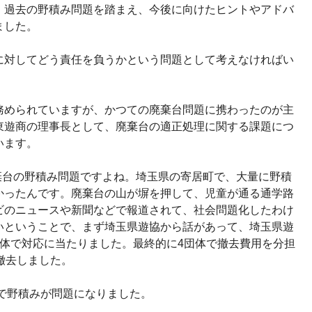
。過去の野積み問題を踏まえ、今後に向けたヒントやアドバ
ました。
対してどう責任を負うかという問題として考えなければい
められていますが、かつての廃棄台問題に携わったのが主
東遊商の理事長として、廃棄台の適正処理に関する課題につ
います。
棄台の野積み問題ですよね。埼玉県の寄居町で、大量に野積
かったんです。廃棄台の山が塀を押して、児童が通る通学路
ビのニュースや新聞などで報道されて、社会問題化したわけ
いということで、まず埼玉県遊協から話があって、埼玉県遊
団体で対応に当たりました。最終的に4団体で撤去費用を分担
撤去しました。
で野積みが問題になりました。