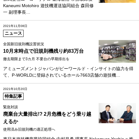
Kaneumi Motohiro 遊技機運送協同組合 森田修
一 副理事長…
2021年11月08日
ニュース
全国新旧規則機設置状況
10月末時点で旧規則機残り約83万台
撤去期限まで3カ月 不要台の早期排出を
アミューズメントジャパンがピーワールド・インサイトの協力を得
て、P-WORLDに登録されているホール7663店舗の遊技機…
2021年10月20日
特集記事
緊急対談
廃棄台大量排出!? 2月危機をどう乗り越
えるか
使用済み旧規則機の適正処理へ
東日本遊技機商業協同組合 中村昌勇 理事長 Nakamura Yoshio × 株