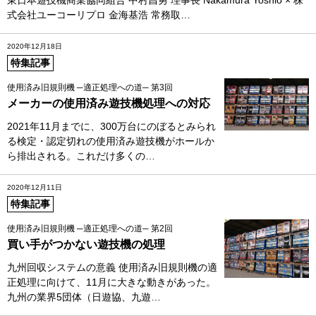
式会社ユーコーリプロ 金海基浩 常務取…
2020年12月18日
特集記事
使用済み旧規則機 ─適正処理への道─ 第3回
メーカーの使用済み遊技機処理への対応
2021年11月までに、300万台にのぼるとみられ
る検定・認定切れの使用済み遊技機がホールか
ら排出される。これだけ多くの…
2020年12月11日
特集記事
使用済み旧規則機 ─適正処理への道─ 第2回
買い手がつかない遊技機の処理
九州回収システムの意義 使用済み旧規則機の適
正処理に向けて、11月に大きな動きがあった。
九州の業界5団体（日遊協、九遊…