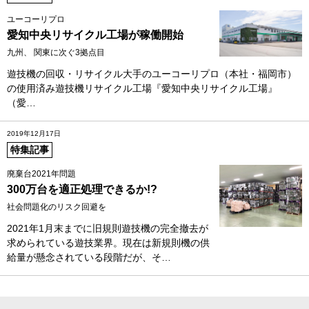
ユーコーリプロ
愛知中央リサイクル工場が稼働開始
九州、 関東に次ぐ3拠点目
遊技機の回収・リサイクル大手のユーコーリプロ（本社・福岡市）
の使用済み遊技機リサイクル工場『愛知中央リサイクル工場』
（愛…
2019年12月17日
特集記事
廃棄台2021年問題
300万台を適正処理できるか!?
社会問題化のリスク回避を
2021年1月末までに旧規則遊技機の完全撤去が
求められている遊技業界。現在は新規則機の供
給量が懸念されている段階だが、そ…