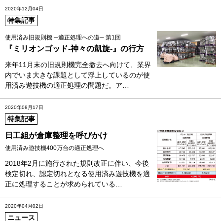
2020年12月04日
特集記事
使用済み旧規則機 ─適正処理への道─ 第1回
『ミリオンゴッド-神々の凱旋-』の行方
来年11月末の旧規則機完全撤去へ向けて、業界
内でいま大きな課題として浮上しているのが使
用済み遊技機の適正処理の問題だ。ア…
2020年08月17日
特集記事
日工組が倉庫整理を呼びかけ
使用済み遊技機400万台の適正処理へ
2018年2月に施行された規則改正に伴い、今後
検定切れ、認定切れとなる使用済み遊技機を適
正に処理することが求められている…
2020年04月02日
ニュース