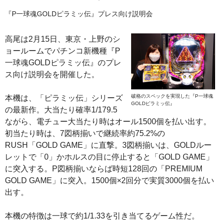
『P一球魂GOLDピラミッ伝』プレス向け説明会
高尾は2月15日、東京・上野のシ
ョールームでパチンコ新機種『P
一球魂GOLDピラミッ伝』のプレ
ス向け説明会を開催した。
破格のスペックを実現した『P一球魂
本機は、「ピラミッ伝」シリーズ
GOLDピラミッ伝』
の最新作。大当たり確率1/179.5
ながら、電チュー大当たり時はオール1500個を払い出す。
初当たり時は、7図柄揃いで継続率約75.2%の
RUSH「GOLD GAME」に直撃。3図柄揃いは、GOLDルー
レットで「0」かホルスの目に停止すると「GOLD GAME」
に突入する。P図柄揃いならば時短128回の「PREMIUM
GOLD GAME」に突入。1500個×2回分で実質3000個を払い
出す。
本機の特徴は一球で約1/1.33を引き当てるゲーム性だ。