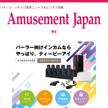
パチンコ・パチスロ業界ニュース＆ビジネス情報