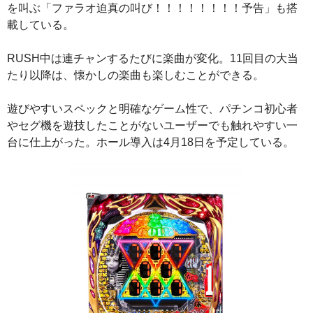
を叫ぶ「ファラオ迫真の叫び！！！！！！！！予告」も搭
載している。
RUSH中は連チャンするたびに楽曲が変化。11回目の大当
たり以降は、懐かしの楽曲も楽しむことができる。
遊びやすいスペックと明確なゲーム性で、パチンコ初心者
やセグ機を遊技したことがないユーザーでも触れやすい一
台に仕上がった。ホール導入は4月18日を予定している。