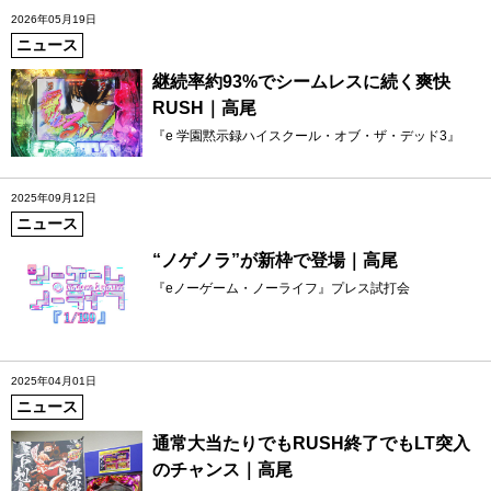
2026年05月19日
ニュース
継続率約93%でシームレスに続く爽快
RUSH｜高尾
『e 学園黙示録ハイスクール・オブ・ザ・デッド3』
2025年09月12日
ニュース
“ノゲノラ”が新枠で登場｜高尾
『eノーゲーム・ノーライフ』プレス試打会
2025年04月01日
ニュース
通常大当たりでもRUSH終了でもLT突入
のチャンス｜高尾