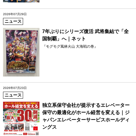
2026年07月29日
ニュース
7年ぶりにシリーズ復活 武将集結で「全
国制覇」へ｜ネット
『モグモグ風林火山 大海戦の巻』
2026年07月23日
ニュース
独立系保守会社が提示するエレベーター
保守の最適化がホール経営を変える｜ジ
ャパンエレベーターサービスホールディ
ングス