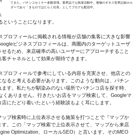
てきた。パチンコセミナー多数登壇。業界誌でも執筆活動中。着物のギネス世界記録ホル
、
ダーであり「きものではたらく社長」としてブログも配信中。
ユ
いるということになります。
ジネスプロフィールに掲載される情報が店舗の集客に大きな影響
oogleビジネスプロフィールは、商圏内のターゲットユーザ
させるため、来店確率の高いユーザーにアプローチすること
集客チャネルとして効果が期待できます。
ジネスプロフィールで参考にしている内容を充実させ、他店との
になると考える必要があります。このような動向は、パチン
れます。私たちが馴染みのない場所でパチンコ店を探す時、
少なくありません。行きたいお店をマップ検索して、Googleマ
コ店にたどり着いたという経験談もよく耳にします。
マップ検索時に上位表示させる施策を打つことで『マップか
ます。この「マップ検索で上位表示させて、マップから来店
ne Optimization、ローカルSEO）と言います。そのMEO