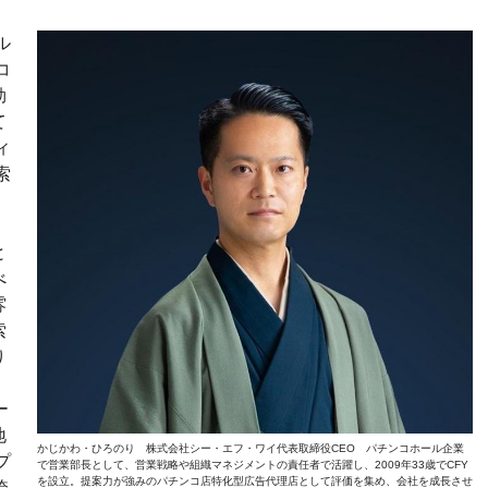
ル
コ
効
て
ィ
索
と
べ
雰
索
り
ー
地
かじかわ・ひろのり 株式会社シー・エフ・ワイ代表取締役CEO パチンコホール企業
プ
で営業部長として、営業戦略や組織マネジメントの責任者で活躍し、2009年33歳でCFY
を設立。提案力が強みのパチンコ店特化型広告代理店として評価を集め、会社を成長させ
誇