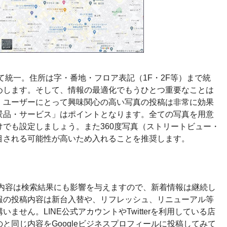
て統一。住所は字・番地・フロア表記（1F・2F等）まで統
めします。そして、情報の最適化でもうひとつ重要なことは
。ユーザーにとって興味関心の高い写真の投稿は非常に効果
景品・サービス」はポイントとなります。全ての写真を用意
でも設定しましょう。また360度写真（ストリートビュー・
目される可能性が高いため入れることを推奨します。
投稿内容は検索結果にも影響を与えますので、新着情報は継続し
報の投稿内容は新台入替や、リフレッシュ、リニューアル等
ません。LINE公式アカウントやTwitterを利用している店
と同じ内容をGoogleビジネスプロフィールに投稿してみて