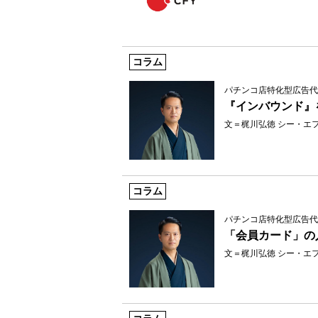
コラム
パチンコ店特化型広告代
『インバウンド』
文＝梶川弘徳 シー・エ
コラム
パチンコ店特化型広告代
「会員カード」の
文＝梶川弘徳 シー・エ