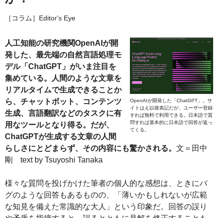
［コラム］Editor's Eye
人工知能の研究機関OpenAIが開
発した、最先端の自然言語処理モ
デル「ChatGPT」がいま注目を
集めている。人間のような文章を
リアルタイムで生成できることか
ら、チャットボット、コンテンツ
OpenAIが開発した「ChatGPT」。サ
イトはえ以後表記だが、ユーザー登録
生成、言語翻訳などのタスクに有
すれば無料で利用できる。日本語で質
問すれば基本的に日本語で回答が返っ
用なツールとなり得る。だが、
てくる。
ChatGPTが生成する文章の人間
らしさにとどまらず、その内容にも驚かされる。
文＝田中
剛 text by Tsuyoshi Tanaka
様々な質問を投げかけた筆者の個人的な感想は、ときにバ
グのような回答もあるものの、「薄いかもしれないが広範
な知見を備えた常識的な大人」という印象だ。回答の誤り