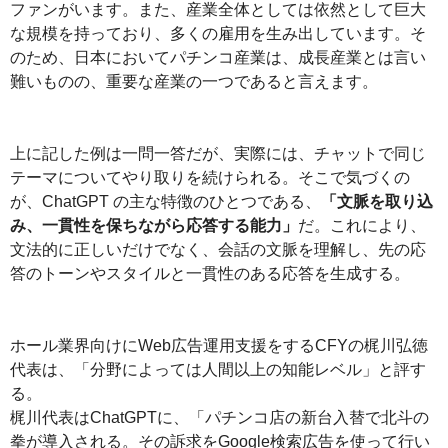
ファンがいます。また、産業全体としては依然として巨大
な規模を持っており、多くの雇用を生み出しています。そ
のため、日本においてパチンコ産業は、成長産業とは言い
難いものの、重要な産業の一つであると言えます。
上に記した例は一問一答だが、実際には、チャットで同じ
テーマについてやり取りを続けられる。そこで気づくの
が、ChatGPT の主な特徴のひとつである、
「文脈を取り込
み、一貫性を保ちながら応答する能力」
だ。これにより、
文法的に正しいだけでなく、会話の文脈を理解し、先の応
答のトーンやスタイルと一貫性のある応答を生成する。
ホール業界向けにWeb広告運用支援をするCFYの梶川弘徳
代表は、「分野によっては人間以上の知能レベル」と評す
る。
梶川代表はChatGPTに、「パチンコ店の新台入替で北斗の
拳が導入される。その訴求をGoogle検索広告を使って行い