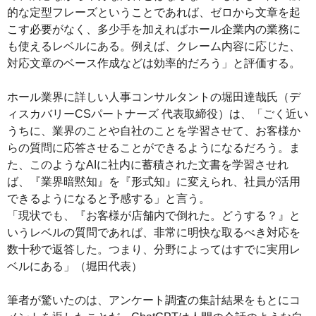
的な定型フレーズということであれば、ゼロから文章を起
こす必要がなく、多少手を加えればホール企業内の業務に
も使えるレベルにある。例えば、クレーム内容に応じた、
対応文章のベース作成などは効率的だろう」と評価する。
ホール業界に詳しい人事コンサルタントの堀田達哉氏（デ
ィスカバリーCSパートナーズ 代表取締役）は、「ごく近い
うちに、業界のことや自社のことを学習させて、お客様か
らの質問に応答させることができるようになるだろう。ま
た、このようなAIに社内に蓄積された文書を学習させれ
ば、『業界暗黙知』を『形式知』に変えられ、社員が活用
できるようになると予感する」と言う。
「現状でも、『お客様が店舗内で倒れた。どうする？』と
いうレベルの質問であれば、非常に明快な取るべき対応を
数十秒で返答した。つまり、分野によってはすでに実用レ
ベルにある」（堀田代表）
筆者が驚いたのは、アンケート調査の集計結果をもとにコ