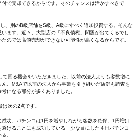
ア付で売却できるからです。そのチャンスは活かすべきで
し、別のB級店舗をS級、A級にすべく追加投資する。そんな
思います。近々、大型店の「不良債権」問題が出てくるでし
いたのでは高値売却ができない可能性が高くなるからです。
査して回る機会をいただきました。以前の法人よりも客数増に
ろん、M&Aで以前の法人から事業を引き継いだ店舗も調査を
参考になる部分が多くありました。
徴は次の2点です。
に成功。パチンコは1円を増やしながら客数を確保。1円増は
を避けることにも成功している。少な目にした４円パチンコ
いる。