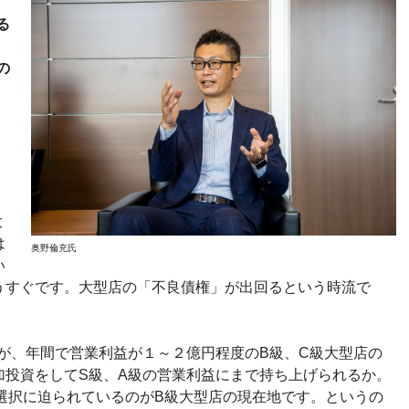
る
の
大
は
奥野倫充氏
い
うすぐです。大型店の「不良債権」が出回るという時流で
が、年間で営業利益が１～２億円程度のB級、C級大型店の
加投資をしてS級、A級の営業利益にまで持ち上げられるか。
選択に迫られているのがB級大型店の現在地です。というの