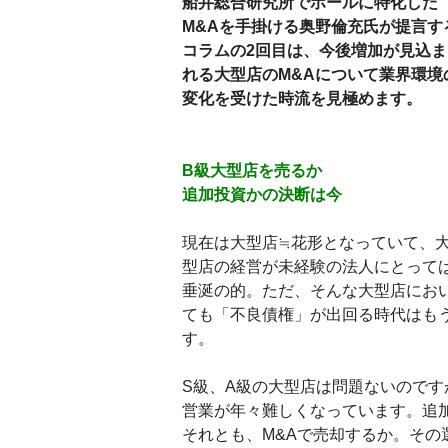
船井総合研究所でホールに特化した
M&Aを手掛ける奥野倫充氏が提言す
コラムの2回目は、今後増加が見込ま
れる大型店のM&Aについて業界環境
変化を受けた時流を見極めます。
B級大型店を売るか
追加投資かの決断は今
現在は大型店≒花形となっていて、
型店の経営が未経験の法人にとって
垂涎の的。ただ、そんな大型店にお
ても「不良債権」が出回る時代はも
す。
S級、A級の大型店は問題ないのです
営業が年々難しくなっています。追
それとも、M&Aで売却するか。その