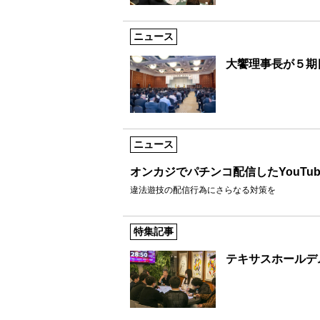
ニュース
大饗理事長が５期
ニュース
オンカジでパチンコ配信したYouTu
違法遊技の配信行為にさらなる対策を
特集記事
テキサスホールデ