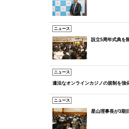
ニュース
設立5周年式典を開
ニュース
違法なオンラインカジノの規制を強
ニュース
星山理事長が3期