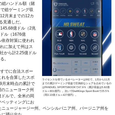
の総ハンドル額（賭
円）で総ゲーミング収
12月末までの12カ
する見通しだ。
45.68億ドル（2兆
ドル（1676億
ル依存対策に使われ
。これに加えて州はス
から計2.25億ドル
いる。
ですでに合法スポー
これを合算したスポ
ライセンスを得ているオペレーターは9社で、1月から11月
9月末時点の累計で
までの累計ゲーミング収益で圧倒的なシェアを占めているの
はFANDUEL SPORTSBOOKで47.9％（累計収益は5.82億
期間のニューヨーク州
ドル＝801億円）。次いでDraftKings Sport Bookで25.5％
（同3.10億ドル＝427億円）。
億ドルで、全米の同
ツベッティングにお
たニュージャージー州、ペンシルバニア州、バージニア州を
トに踊り出た。