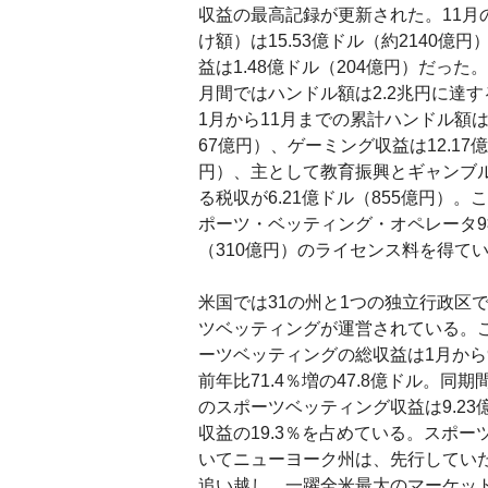
収益の最高記録が更新された。11月
け額）は15.53億ドル（約2140億
益は1.48億ドル（204億円）だった。
月間ではハンドル額は2.2兆円に達
1月から11月までの累計ハンドル額は1
67億円）、ゲーミング収益は12.17億
円）、主として教育振興とギャンブ
る税収が6.21億ドル（855億円）
ポーツ・ベッティング・オペレータ9社
（310億円）のライセンス料を得て
米国では31の州と1つの独立行政区
ツベッティングが運営されている。
ーツベッティングの総収益は1月から
前年比71.4％増の47.8億ドル。同
のスポーツベッティング収益は9.23
収益の19.3％を占めている。スポー
いてニューヨーク州は、先行してい
追い越し、一躍全米最大のマーケッ