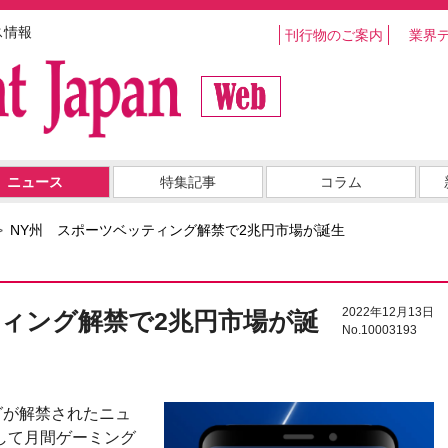
ス情報
刊行物のご案内
業界
ニュース
特集記事
コラム
NY州 スポーツベッティング解禁で2兆円市場が誕生
2022年12月13日
ティング解禁で2兆円市場が誕
No.10003193
グが解禁されたニュ
して月間ゲーミング