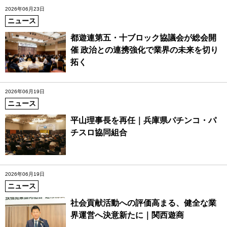
2026年06月23日
ニュース
都遊連第五・十ブロック協議会が総会開
催 政治との連携強化で業界の未来を切り
拓く
2026年06月19日
ニュース
平山理事長を再任｜兵庫県パチンコ・パ
チスロ協同組合
2026年06月19日
ニュース
社会貢献活動への評価高まる、健全な業
界運営へ決意新たに｜関西遊商