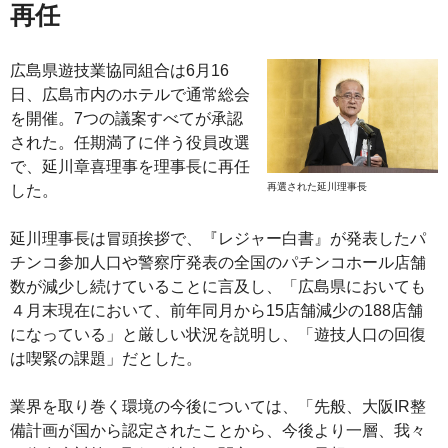
再任
広島県遊技業協同組合は6月16
日、広島市内のホテルで通常総会
を開催。7つの議案すべてが承認
された。任期満了に伴う役員改選
で、延川章喜理事を理事長に再任
再選された延川理事長
した。
延川理事長は冒頭挨拶で、『レジャー白書』が発表したパ
チンコ参加人口や警察庁発表の全国のパチンコホール店舗
数が減少し続けていることに言及し、「広島県においても
４月末現在において、前年同月から15店舗減少の188店舗
になっている」と厳しい状況を説明し、「遊技人口の回復
は喫緊の課題」だとした。
業界を取り巻く環境の今後については、「先般、大阪IR整
備計画が国から認定されたことから、今後より一層、我々