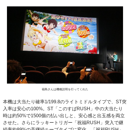
福島さんは機種説明を行ってくれた
本機は大当たり確率1/199.8のライトミドルタイプで、ST突
入率は安心の100%。ST「このすばRUSH」中の大当たり
時は約50%で1500個の払い出しと、安心感と出玉感を両立
させた。さらにラッキートリガー「祝福RUSH」突入で継
続率約89%の高継続ループタイプに変化。「祝福RUSH」