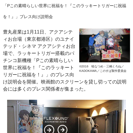
「Pこの素晴らしい世界に祝福を！『このラッキートリガーに祝福
を！』」プレス向け説明会
豊丸産業は1月11日、アクアシテ
ィお台場（東京都港区）のユナイ
テッド・シネマ アクアシティお台
場で、ラッキートリガー搭載のパ
チンコ新機種「Pこの素晴らしい
©2016 暁なつめ・三嶋くろね／
世界に祝福を！『このラッキート
KADOKAWA／このすば製作委員会
リガーに祝福を！』」のプレス向
け説明会を開催。映画館のスクリーンを貸し切っての説明
会には多くのプレス関係者が集まった。