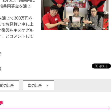
。2月5日、期間内に
羽根共同募金を通じ
通じて300万円を
んでお見舞い申し上
い復興をキスケグル
す」とコメントして
部
震
前の記事
次の記事 ＞
事