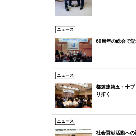
ニュース
60周年の総会で
ニュース
都遊連第五・十ブ
り拓く
ニュース
社会貢献活動への