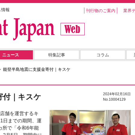
ス情報
刊行物のご案内
業界
ニュース
特集記事
コラム
能登半島地震に支援金寄付｜キスケ
2024年02月16日
寄付｜キスケ
No.10004129
8店舗を運営するキ
31日までの期間、運
カ所で「令和6年能