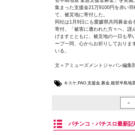
登半島地震 緊急支援金募金」を実施
集まった支援金21万9100円を赤い
て、被災地に寄付した。
同社は1月9日にも愛媛県共同募金会を
寄付。「被害に遭われた方々へ、謹
げますとともに、被災地の一日も早
ープ一同、心からお祈りしておりま
いる。
文＝アミューズメントジャパン編集
キスケ
,
PAO
,
支援金
,
募金
,
能登半島地
＜ 
パチンコ・パチスロ最新記