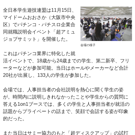
全日本学生遊技連盟は11月15日、
マイドームおおさか（大阪市中央
区）でパチンコ・パチスロ企業合
同就職説明会イベント「超アミュ
ジョブサミット」を開催した。
会場の様子
これはパチンコ業界に特化した就
活イベントで、18歳から24歳までの学生、第二新卒、フリ
ーターなどが参加可能。当日はホールやメーカーなど合計
20社が出展し、133人の学生が参加した。
会場では、人事担当者の会社説明を熱心に聞く学生の姿
が。時間内に説明しきれなかったことや学生からの質問に
答える1on1ブースでは、多くの学生と人事担当者が就活の
話題からプライベートの話まで、笑顔で会話する姿が印象
的だった。
また当日はサミー協力のもと「超ディスクアップ」の試打