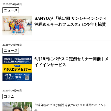
2026年06月02日
ニュース
SANYOが 『第17回 サンシャインシティ
沖縄めんそーれフェスタ』に今年も協賛
2026年06月05日
ニュース
6月19日にパチスロ定例セミナー開催｜メ
イドインサービス
2026年06月01日
コラム
市場分析のプロが解説 今後のパチスロ運用のポイント