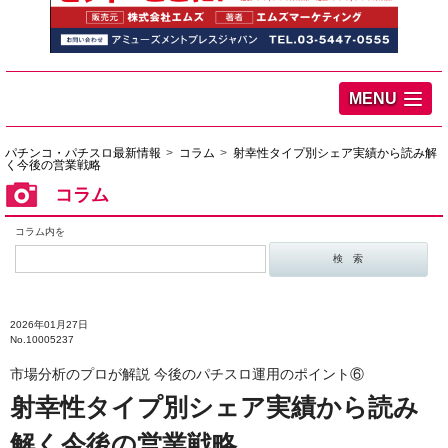
MENU
パチンコ・パチスロ最新情報
コラム
射幸性タイプ別シェア実績から読み解
く今後の営業戦略
コラム
コラム内を
2026年01月27日
No.10005237
市場分析のプロが解説 今後のパチスロ運用のポイント⑥
射幸性タイプ別シェア実績から読み
解く今後の営業戦略