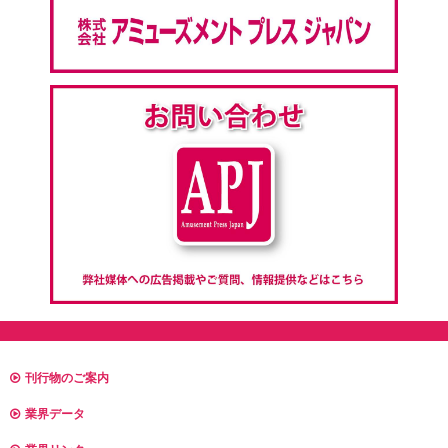
刊行物のご案内
業界データ