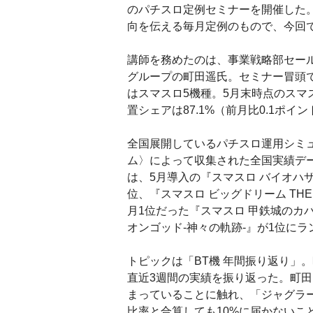
のパチスロ定例セミナーを開催した
向を伝える毎月定例のもので、今回で
講師を務めたのは、事業戦略部セー
グループの町田遥氏。セミナー冒頭
はスマスロ5機種。5月末時点のスマ
置シェアは87.1%（前月比0.1ポイ
全国展開しているパチスロ運用シミュ
ム〉によって収集された全国実績デー
は、5月導入の『スマスロ バイオハザ
位、『スマスロ ビッグドリーム THE
月1位だった『スマスロ 甲鉄城のカ
オンゴッド-神々の軌跡-』が1位に
トピックは「BT機 年間振り返り」。
直近3週間の実績を振り返った。町田
まっていることに触れ、「ジャグラー
比率と合算しても10%に届かないこ