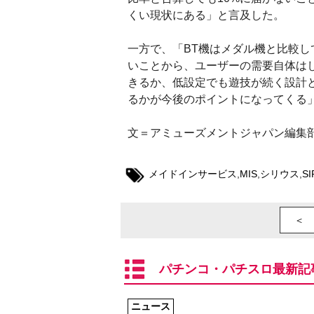
くい現状にある」と言及した。
一方で、「BT機はメダル機と比較
いことから、ユーザーの需要自体は
きるか、低設定でも遊技が続く設計
るかが今後のポイントになってくる
文＝アミューズメントジャパン編集
メイドインサービス
,
MIS
,
シリウス
,
SI
＜ 
パチンコ・パチスロ最新記
ニュース