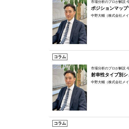
市場分析のプロが解説 
ポジションマップ
中野大輔（株式会社メイ
コラム
市場分析のプロが解説 
射幸性タイプ別シ
中野大輔（株式会社メイ
コラム