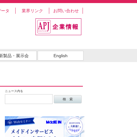
データ
業界リンク
お問い合わせ
新製品・展示会
English
ニュース内を