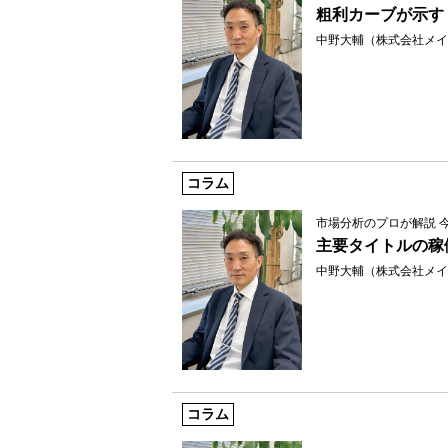
粗利カーブが示す
中野大輔（株式会社メイ
コラム
市場分析のプロが解説 
主要タイトルの稼
中野大輔（株式会社メイ
コラム