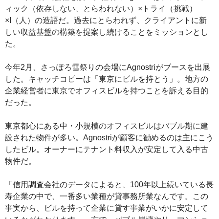
ィック（依存しない、とらわれない）×トライ（挑戦）
×I（人）の造語だ。過去にとらわれず、クライアントに新
しい収益基盤の構築を提案し続けることをミッションとし
た。
今年2月、さっぽろ雪祭りの会場にAgnostriがブースを出展
した。キャッチコピーは「東京にビルを持とう」。地方の
企業経営者に東京でオフィスビルを持つことを訴える目的
だった。
東京都心にある中・小規模のオフィスビルはバブル期に建
設された物件が多い。Agnostriが顧客に勧めるのは主にこう
したビル。オーナーにテナント料収入が安定して入る中古
物件だ。
「信用調査会社のデータによると、100年以上続いている長
寿企業の中で、一番多い業種が貸事務所業なんです。この
事実から、ビルを持って企業に貸す事業がいかに安定して