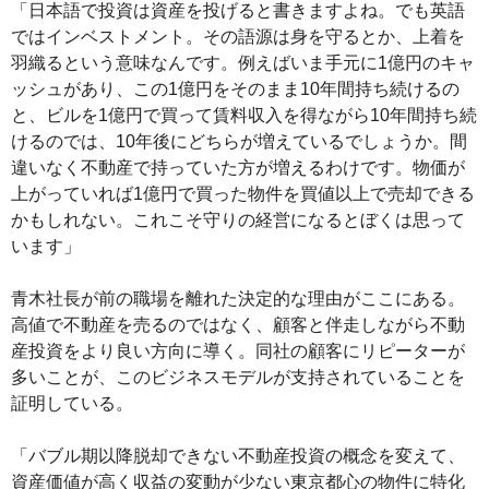
「日本語で投資は資産を投げると書きますよね。でも英語
ではインベストメント。その語源は身を守るとか、上着を
羽織るという意味なんです。例えばいま手元に1億円のキャ
ッシュがあり、この1億円をそのまま10年間持ち続けるの
と、ビルを1億円で買って賃料収入を得ながら10年間持ち続
けるのでは、10年後にどちらが増えているでしょうか。間
違いなく不動産で持っていた方が増えるわけです。物価が
上がっていれば1億円で買った物件を買値以上で売却できる
かもしれない。これこそ守りの経営になるとぼくは思って
います」
青木社長が前の職場を離れた決定的な理由がここにある。
高値で不動産を売るのではなく、顧客と伴走しながら不動
産投資をより良い方向に導く。同社の顧客にリピーターが
多いことが、このビジネスモデルが支持されていることを
証明している。
「バブル期以降脱却できない不動産投資の概念を変えて、
資産価値が高く収益の変動が少ない東京都心の物件に特化