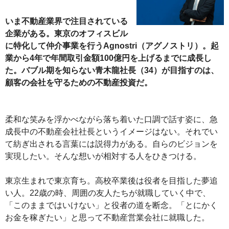
いま不動産業界で注目されている
企業がある。東京のオフィスビル
に特化して仲介事業を行うAgnostri（アグノストリ）。起
業から4年で年間取引金額100億円を上げるまでに成長し
た。バブル期を知らない青木龍社長（34）が目指すのは、
顧客の会社を守るための不動産投資だ。
柔和な笑みを浮かべながら落ち着いた口調で話す姿に、急
成長中の不動産会社社長というイメージはない。それでい
て紡ぎ出される言葉には説得力がある。自らのビジョンを
実現したい。そんな想いが相対する人をひきつける。
東京生まれで東京育ち。高校卒業後は役者を目指した夢追
い人。22歳の時、周囲の友人たちが就職していく中で、
「このままではいけない」と役者の道を断念。「とにかく
お金を稼ぎたい」と思って不動産営業会社に就職した。