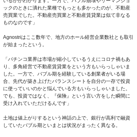
いるかがわかります。一方で、バブル崩壊やリーマンショ
ックのときに潰れた業種でもっとも多かったのが、不動産
売買業でした。不動産売買業と不動産賃貸業は似て非なる
ものなのです」
Agnostriはここ数年で、地方のホール経営企業数社とも取引
が始まったという。
「パチンコ業界は市場が縮小しているうえにコロナ禍もあ
り、多角経営で不動産賃貸業をという方もいらっしゃいま
した。一方で、バブル期を経験している創業者がいる場
合、先代が築き上げたバランスシートを自分の一存で投資
に使っていいのかと悩んでいる方もいらっしゃいました。
でも、投資ではなく、『保険』という言い方をした瞬間に
受け入れていただけるんです」
土地は値上がりするという神話の上で、銀行が高利で融資
していたバブル期といまとは状況がまったく異なる。