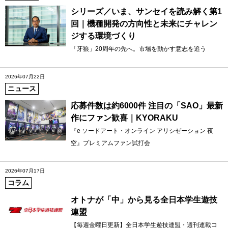
シリーズ／いま、サンセイを読み解く第1
回｜機種開発の方向性と未来にチャレン
ジする環境づくり
「牙狼」20周年の先へ。市場を動かす意志を追う
2026年07月22日
ニュース
応募件数は約6000件 注目の「SAO」最新
作にファン歓喜｜KYORAKU
『e ソードアート・オンライン アリシゼーション 夜
空』プレミアムファン試打会
2026年07月17日
コラム
オトナが「中」から見る全日本学生遊技
連盟
【毎週金曜日更新】全日本学生遊技連盟・週刊連載コ