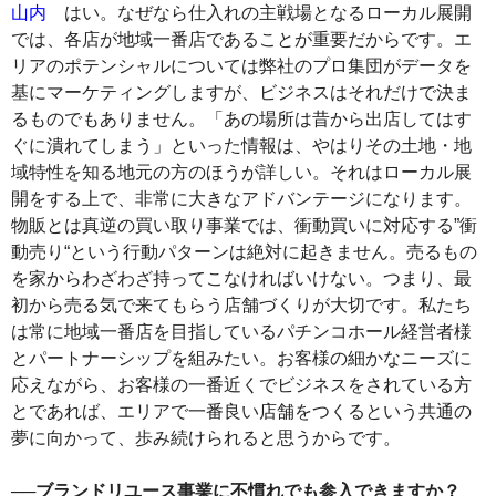
山内
はい。なぜなら仕入れの主戦場となるローカル展開
では、各店が地域一番店であることが重要だからです。エ
リアのポテンシャルについては弊社のプロ集団がデータを
基にマーケティングしますが、ビジネスはそれだけで決ま
るものでもありません。「あの場所は昔から出店してはす
ぐに潰れてしまう」といった情報は、やはりその土地・地
域特性を知る地元の方のほうが詳しい。それはローカル展
開をする上で、非常に大きなアドバンテージになります。
物販とは真逆の買い取り事業では、衝動買いに対応する”衝
動売り“という行動パターンは絶対に起きません。売るもの
を家からわざわざ持ってこなければいけない。つまり、最
初から売る気で来てもらう店舗づくりが大切です。私たち
は常に地域一番店を目指しているパチンコホール経営者様
とパートナーシップを組みたい。お客様の細かなニーズに
応えながら、お客様の一番近くでビジネスをされている方
とであれば、エリアで一番良い店舗をつくるという共通の
夢に向かって、歩み続けられると思うからです。
──ブランドリユース事業に不慣れでも参入できますか？