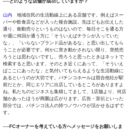
──どのような店舗が成功していますか？
山内
地域住民の生活動線上にある店舗です。例えばスー
パーや飲食店などが入った複合施設。先ほどもお伝えした
通り、衝動売りというものはないので、毎日そこを通る方
や週に何回か通う方に「そういえばチラシが入っていた
な」、「いらないブランド品があるな」と思い出してもら
うことが必要です。何かに突き動かされない限り、突然売
ろうとは思わないですし、売ろうと思ったときはネットで
検索すると思います。そのとき近くにあって、「そういえ
ばここにあったな」と気付いてもらえるような生活動線に
あるというのが大切です。パチンコホールは競合他社が駅
前だとか、同じエリアに出店しているところがありますよ
ね。私たちのビジネスも集積してまして、1店舗より、何店
舗かあったほうが商圏は広がります。広告・宣伝といった
部分では、パチンコ法人の持つノウハウが活かせるはずで
す。
──FCオーナーを考えている方へメッセージをお願いしま