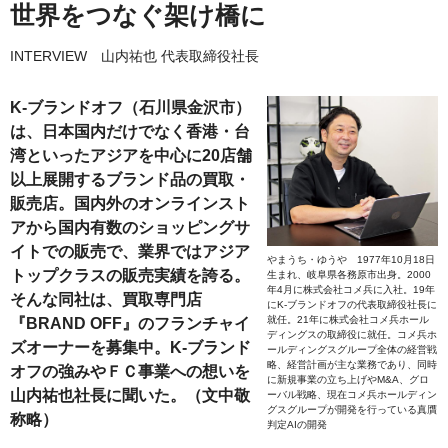
世界をつなぐ架け橋に
INTERVIEW 山内祐也 代表取締役社長
K‐ブランドオフ（石川県金沢市）
は、日本国内だけでなく香港・台
湾といったアジアを中心に20店舗
以上展開するブランド品の買取・
販売店。国内外のオンラインスト
アから国内有数のショッピングサ
イトでの販売で、業界ではアジア
やまうち・ゆうや 1977年10月18日
トップクラスの販売実績を誇る。
生まれ、岐阜県各務原市出身。2000
年4月に株式会社コメ兵に入社。19年
そんな同社は、買取専門店
にK-ブランドオフの代表取締役社長に
就任。21年に株式会社コメ兵ホール
『BRAND OFF』のフランチャイ
ディングスの取締役に就任。コメ兵ホ
ズオーナーを募集中。K‐ブランド
ールディングスグループ全体の経営戦
略、経営計画が主な業務であり、同時
オフの強みやＦＣ事業への想いを
に新規事業の立ち上げやM&A、グロ
山内祐也社長に聞いた。（文中敬
ーバル戦略、現在コメ兵ホールディン
グスグループが開発を行っている真贋
称略）
判定AIの開発