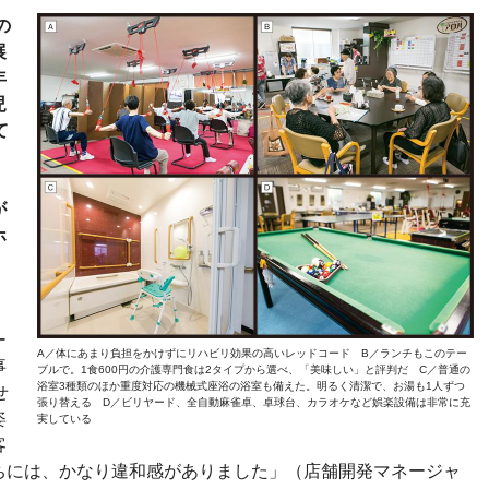
の
展
年
児
て
、
が
ホ
ー
A／体にあまり負担をかけずにリハビリ効果の高いレッドコード B／ランチもこのテー
事
ブルで。1食600円の介護専門食は2タイプから選べ、「美味しい」と評判だ C／普通の
浴室3種類のほか重度対応の機械式座浴の浴室も備えた。明るく清潔で、お湯も1人ずつ
せ
張り替える D／ビリヤード、全自動麻雀卓、卓球台、カラオケなど娯楽設備は非常に充
姿
実している
客
ちには、かなり違和感がありました」（店舗開発マネージャ