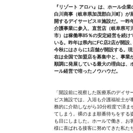
『リゾート アロハ』は、ホール企業
白川商事（岐阜県加茂郡白川町）が
開するデイサービス※施設だ。一昨
介護事業に参入、直営店（岐阜県可
市）は稼働率85％の安定経営を続け
いる。昨年は県内にFC店2店が開設
今秋にはさらに1店舗が開設する。現
在は全国で加盟店を募集中と、事業
順調に発展している最大の理由は、
ール経営で培ったノウハウだ。
「開設前に視察した医療系のデイサ
ビス施設では、入浴も介護福祉士が
務的に介助しながら10分程度で済ま
てしまう。裸のまま順番待ちをする
も目にしました。ホールで働き、お
様に喜ばれる接客に努めてきた私た