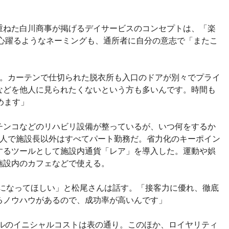
重ねた白川商事が掲げるデイサービスのコンセプトは、「楽
う心躍るようなネーミングも、通所者に自分の意志で「またこ
。
る。カーテンで仕切られた脱衣所も入口のドアが別々でプライ
などを他人に見られたくないという方も多いんです。時間も
めます」
チンコなどのリハビリ設備が整っているが、いつ何をするか
6人で施設長以外はすべてパート勤務だ。省力化のキーポイン
するツールとして施設内通貨「レア」を導入した。運動や娯
施設内のカフェなどで使える。
ーになってほしい」と松尾さんは話す。「接客力に優れ、徹底
るノウハウがあるので、成功率が高いんです」
デルのイニシャルコストは表の通り。このほか、ロイヤリティ