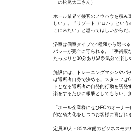
ーの松尾太二さん）
ホール業界で接客のノウハウを積み
しい」。『リゾート アロハ』とい
こに来たい」と思ってほしいからだ
浴室は個室タイプで4種類から選べ
バシーが完全に守られる。「手術痕
たっぷりと30分あり温泉気分で楽し
施設には、トレーニングマシンやパ
は通所者自身で決める。スタッフは
トとなる通所者の自発的行動を誘発
楽をするたびに報酬としてもらい、
「ホール企業様にぜひFCのオーナ
的な省力化をしつつお客様に喜ばれ
定員30人・85％稼働のビジネスモ