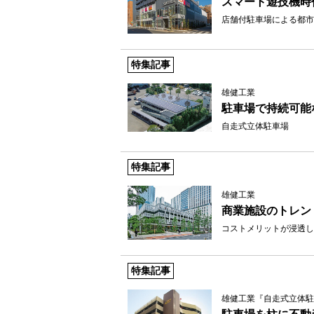
スマート遊技機時
店舗付駐車場による都市
特集記事
雄健工業
駐車場で持続可能
自走式立体駐車場
特集記事
雄健工業
商業施設のトレン
コストメリットが浸透し
特集記事
雄健工業『自走式立体駐