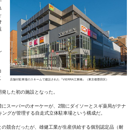
手
れ
を
オ
益
し
コ
こ
店舗付駐車場のスキームで建設された『VIERRA江東橋』（東京都墨田区）
、
開発した初の施設となった。
階にスーパーのオーケーが、2階にダイソーとスギ薬局がテナ
ーキングが管理する自走式立体駐車場という構成だ。
との競合だったが、雄健工業が生産供給する個別認定品（耐