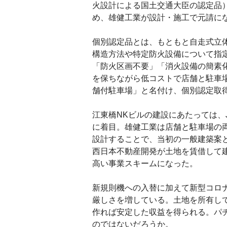
火設計による国土交通大臣の認定品
め、雄健工業が設計・施工で元請に
個別認定品とは、もともと自走式立
構造方法や特定防火設備について指
「防火区画不要」「消火設備の簡素
を保ちながら低コストで店舗と駐車
舗付駐車場」と名付け、個別認定取
江東橋NKビルの建設にあたっては、
に着目。雄健工業は店舗と駐車場の
設計することで、当初の一般建築案と
西日本不動産開発が土地を賃借して
高い事業スキームになった。
新規則機への入替に加えて新型コロ
厳しさを増している。土地を所有し
作れば安定した収益を得られる。パ
のではないだろうか。