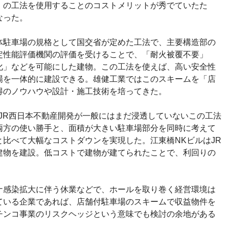
）の工法を使用することのコストメリットが秀でていたた
なった。
体駐車場の規格として国交省が定めた工法で、主要構造部の
定性能評価機関の評価を受けることで、「耐火被覆不要」
化」などを可能にした建物。この工法を使えば、高い安全性
場を一体的に建設できる。雄健工業ではこのスキームを「店
得のノウハウや設計・施工技術を培ってきた。
JR西日本不動産開発が一般にはまだ浸透していないこの工法
両方の使い勝手と、面積が大きい駐車場部分を同時に考えて
比べて大幅なコストダウンを実現した。江東橋NKビルはJR
建物を建設。低コストで建物が建てられたことで、利回りの
ナ感染拡大に伴う休業などで、ホールを取り巻く経営環境は
ている企業であれば、店舗付駐車場のスキームで収益物件を
チンコ事業のリスクヘッジという意味でも検討の余地がある