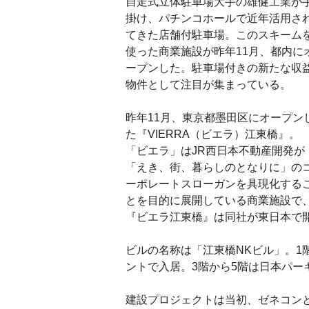
自走式立体駐車場大手の雄健工業が
掛け、パチンコホールで近年活用さ
てきた店舗付駐車場。このスキーム
使った商業施設が昨年11月、都内に
ープンした。駐車場付きの新たな収
物件として注目が集まっている。
昨年11月、東京都墨田区にオープン
た『VIERRA（ビエラ）江東橋』。
「ビエラ」はJR西日本不動産開発が
「えき、街、暮らしのとなりに」の
ーポレートスローガンを具現化する
とを目的に展開している商業施設で
『ビエラ江東橋』は同社が東日本で
ビルの名称は「江東橋NKビル」。1
ントで入居。3階から5階は日本パ
建設プロジェクトは当初、ゼネコン