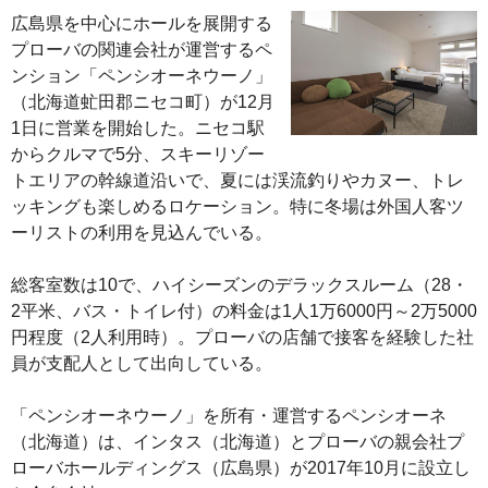
広島県を中心にホールを展開する
プローバの関連会社が運営するペ
ンション「ペンシオーネウーノ」
（北海道虻田郡ニセコ町）が12月
1日に営業を開始した。ニセコ駅
からクルマで5分、スキーリゾー
トエリアの幹線道沿いで、夏には渓流釣りやカヌー、トレ
ッキングも楽しめるロケーション。特に冬場は外国人客ツ
ーリストの利用を見込んでいる。
総客室数は10で、ハイシーズンのデラックスルーム（28・
2平米、バス・トイレ付）の料金は1人1万6000円～2万5000
円程度（2人利用時）。プローバの店舗で接客を経験した社
員が支配人として出向している。
「ペンシオーネウーノ」を所有・運営するペンシオーネ
（北海道）は、インタス（北海道）とプローバの親会社プ
ローバホールディングス（広島県）が2017年10月に設立し