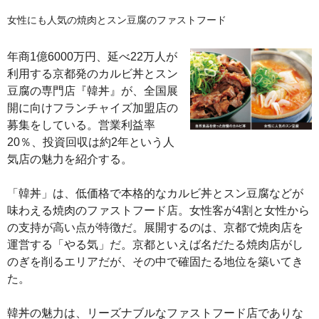
女性にも人気の焼肉とスン豆腐のファストフード
年商1億6000万円、延べ22万人が
利用する京都発のカルビ丼とスン
豆腐の専門店『韓丼』が、全国展
開に向けフランチャイズ加盟店の
募集をしている。営業利益率
20％、投資回収は約2年という人
気店の魅力を紹介する。
「韓丼」は、低価格で本格的なカルビ丼とスン豆腐などが
味わえる焼肉のファストフード店。女性客が4割と女性から
の支持が高い点が特徴だ。展開するのは、京都で焼肉店を
運営する「やる気」だ。京都といえば名だたる焼肉店がし
のぎを削るエリアだが、その中で確固たる地位を築いてき
た。
韓丼の魅力は、リーズナブルなファストフード店でありな