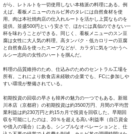
がら、レトルトを一切使用しない本格派の料理にある。例
えば、看板メニューのカルビ丼のタレには自然食材を使
用。肉は本社焼肉店の仕入れルートを活かし上質なものを
提供。並盛500円という安さで、ほかには真似のできない一
杯を味わうことができる。同じく、看板メニューのスン豆
腐は女性に大人気の料理。高タンパク・低カロリーの豆腐
と自然食品を使ったスープなどが、カラダに気をつかうヘ
ルシー志向の女性のハートを掴んだ。
料理の品質維持のため、仕込みのためのセントラル工場を
所有。これにより飲食店未経験の企業でも、FCに参加しや
すい環境が整備されている。
初期投資の回収の早さも韓丼の魅力の一つでもある。新堀
川本店（京都府）の初期投資は約3500万円、月間の平均営
業利益は約230万円と約15カ月で投資を回収した。早期回
収を可能にしたのは、20％を超える高い利益率（自己資金
や借入の場合）にある。シンプルなオペレーションと、仕
込み不要の経営で人件費を削減。カルビ丼の調理時間はた