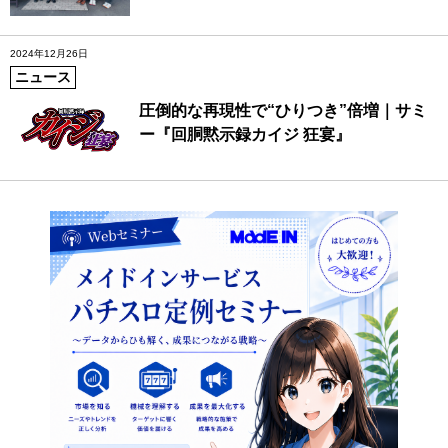
2024年12月26日
ニュース
圧倒的な再現性で“ひりつき”倍増｜サミ
ー『回胴黙示録カイジ 狂宴』