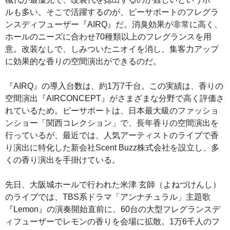
ルも多い。そこで活躍するのが、ピーサポートのフレグラ
ンスディフューザー『AIRQ』だ。消臭効果が非常に高く、
ホールのニーズに合わせ70種類以上のフレグランスを用
意。改装なしで、しみついたニオイを消し、集客力アップ
に効果的な香りの空間演出ができるのだ。
『AIRQ』の導入台数は、約1万7千台。この実績は、香りの
空間演出『AIRCONCEPT』がさまざまな分野で高く評価さ
れているため。ピーサポートは、日本最大級のファッショ
ンショー「関西コレクション」で、長年香りの空間演出を
行っているが、最近では、人気アーティストのライブで香
り演出に特化した新会社Scent Buzz株式会社を設立し、多
くの香り演出を手掛けている。
先日、大阪城ホールで行われた米津 玄師（よねづけんし）
のライブでは、TBS系ドラマ「アンナチュラル」主題歌
『Lemon』の演奏開始直前に、60台の大型フレグランスデ
ィフューザーでレモンの香りを会場に拡散。1万6千人のフ