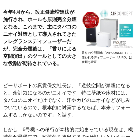
今年4月から、改正健康増進法が
施行され、ホールも原則完全分煙
となる。これまで、主にタバコの
ニオイ対策として導入されてきた
フレグランスディフューザーだ
が、完全分煙後は、「香りによる
香りの空間演出「AIRCONCEPT」に
空間演出」のツールとしての大き
使われるディフューザー『AIRQ』は
種類も豊富
な役割が期待されている。
ピーサポートの真貴保文社長は、「遊技空間が禁煙になる
と、余計気になるのがニオイです。特に壁紙や床材には、
タバコのニオイだけでなく、汗やカビのニオイなどがしみ
ついているので、根本的に対策するならば、本来リフォー
ムするしかないのです」と話す。
しかし、6号機への移行が本格的に始まっている現在は、機
械代が最優先で、改装代を捻出するのが難しいというホー