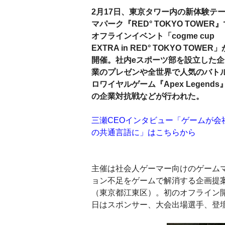
2月17日、東京タワー内の新体験テ
マパーク『RED° TOKYO TOWER』
オフラインイベント「cogme cup
EXTRA in RED° TOKYO TOWER」
開催。社内eスポーツ部を設立した企
業のプレゼンや全世界で人気のバト
ロワイヤルゲーム『Apex Legends
の企業対抗戦などが行われた。
三瀬CEOインタビュー「ゲームが会
の共通言語に」はこちらから
主催は社会人ゲーマー向けのゲームマ
ョン不足をゲームで解消する企画提
（東京都江東区）。初のオフライン開催
日はスポンサー、大会出場選手、登壇