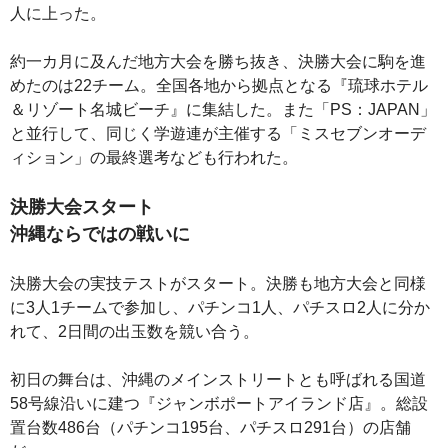
人に上った。
約一カ月に及んだ地方大会を勝ち抜き、決勝大会に駒を進
めたのは22チーム。全国各地から拠点となる『琉球ホテル
＆リゾート名城ビーチ』に集結した。また「PS：JAPAN」
と並行して、同じく学遊連が主催する「ミスセブンオーデ
ィション」の最終選考なども行われた。
決勝大会スタート
沖縄ならではの戦いに
決勝大会の実技テストがスタート。決勝も地方大会と同様
に3人1チームで参加し、パチンコ1人、パチスロ2人に分か
れて、2日間の出玉数を競い合う。
初日の舞台は、沖縄のメインストリートとも呼ばれる国道
58号線沿いに建つ『ジャンボポートアイランド店』。総設
置台数486台（パチンコ195台、パチスロ291台）の店舗