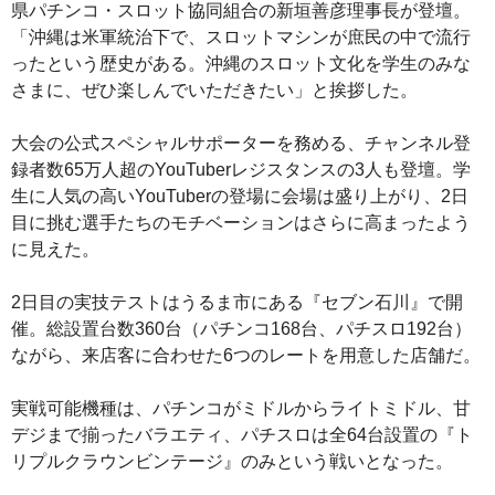
県パチンコ・スロット協同組合の新垣善彦理事長が登壇。
「沖縄は米軍統治下で、スロットマシンが庶民の中で流行
ったという歴史がある。沖縄のスロット文化を学生のみな
さまに、ぜひ楽しんでいただきたい」と挨拶した。
大会の公式スペシャルサポーターを務める、チャンネル登
録者数65万人超のYouTuberレジスタンスの3人も登壇。学
生に人気の高いYouTuberの登場に会場は盛り上がり、2日
目に挑む選手たちのモチベーションはさらに高まったよう
に見えた。
2日目の実技テストはうるま市にある『セブン石川』で開
催。総設置台数360台（パチンコ168台、パチスロ192台）
ながら、来店客に合わせた6つのレートを用意した店舗だ。
実戦可能機種は、パチンコがミドルからライトミドル、甘
デジまで揃ったバラエティ、パチスロは全64台設置の『ト
リプルクラウンビンテージ』のみという戦いとなった。