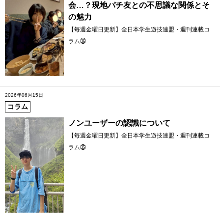
会…？現地パチ友との不思議な関係とそ
の魅力
【毎週金曜日更新】全日本学生遊技連盟・週刊連載コ
ラム㊱
2026年06月15日
コラム
ノンユーザーの認識について
【毎週金曜日更新】全日本学生遊技連盟・週刊連載コ
ラム㉟