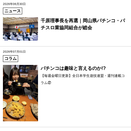
2026年06月30日
ニュース
千原理事長を再選｜岡山県パチンコ・パ
チスロ業協同組合が総会
2026年07月01日
コラム
パチンコは趣味と言えるのか!?
【毎週金曜日更新】全日本学生遊技連盟・週刊連載コ
ラム㊲