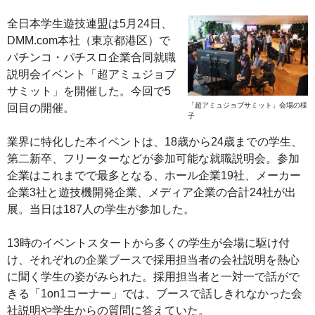
全日本学生遊技連盟は5月24日、
DMM.com本社（東京都港区）で
パチンコ・パチスロ企業合同就職
説明会イベント「超アミュジョブ
サミット」を開催した。今回で5
「超アミュジョブサミット」会場の様
回目の開催。
子
業界に特化した本イベントは、18歳から24歳までの学生、
第二新卒、フリーターなどが参加可能な就職説明会。参加
企業はこれまでで最多となる、ホール企業19社、メーカー
企業3社と遊技機開発企業、メディア企業の合計24社が出
展。当日は187人の学生が参加した。
13時のイベントスタートから多くの学生が会場に駆け付
け、それぞれの企業ブースで採用担当者の会社説明を熱心
に聞く学生の姿がみられた。採用担当者と一対一で話がで
きる「1on1コーナー」では、ブースで話しきれなかった会
社説明や学生からの質問に答えていた。