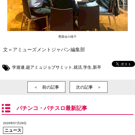
懇親会の様子
文＝アミューズメントジャパン編集部
学遊連
,
超アミュジョブサミット
,
就活
,
学生
,
新卒
＜ 前の記事
次の記事 ＞
パチンコ・パチスロ最新記事
2026年07月28日
ニュース