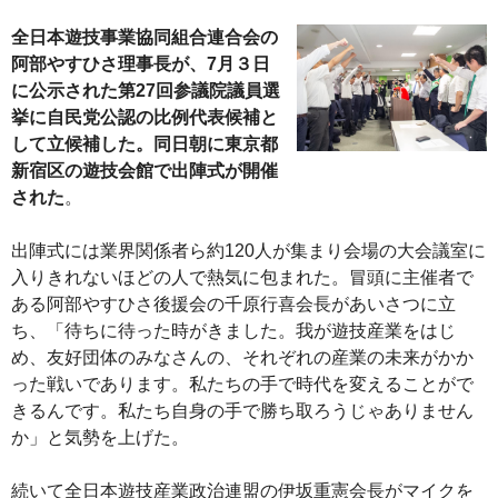
全日本遊技事業協同組合連合会の
阿部やすひさ理事長が、7月３日
に公示された第27回参議院議員選
挙に自民党公認の比例代表候補と
して立候補した。同日朝に東京都
新宿区の遊技会館で出陣式が開催
された
。
出陣式には業界関係者ら約120人が集まり会場の大会議室に
入りきれないほどの人で熱気に包まれた。冒頭に主催者で
ある阿部やすひさ後援会の千原行喜会長があいさつに立
ち、「待ちに待った時がきました。我が遊技産業をはじ
め、友好団体のみなさんの、それぞれの産業の未来がかか
った戦いであります。私たちの手で時代を変えることがで
きるんです。私たち自身の手で勝ち取ろうじゃありません
か」と気勢を上げた。
続いて全日本遊技産業政治連盟の伊坂重憲会長がマイクを