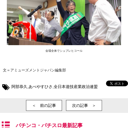
会場全体でシュプレヒコール
文＝アミューズメントジャパン編集部
阿部恭久
,
あべやすひさ
,
全日本遊技産業政治連盟
＜ 前の記事
次の記事 ＞
パチンコ・パチスロ最新記事