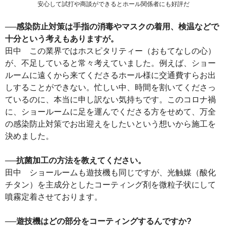
安心して試打や商談ができるとホール関係者にも好評だ
──感染防止対策は手指の消毒やマスクの着用、検温などで
十分という考えもありますが。
田中 この業界ではホスピタリティー（おもてなしの心）
が、不足していると常々考えていました。例えば、ショー
ルームに遠くから来てくださるホール様に交通費すらお出
しすることができない。忙しい中、時間を割いてくださっ
ているのに、本当に申し訳ない気持ちです。このコロナ禍
に、ショールームに足を運んでくださる方をせめて、万全
の感染防止対策でお出迎えをしたいという想いから施工を
決めました。
──抗菌加工の方法を教えてください。
田中 ショールームも遊技機も同じですが、光触媒（酸化
チタン）を主成分としたコーティング剤を微粒子状にして
噴霧定着させております。
──遊技機はどの部分をコーティングするんですか?