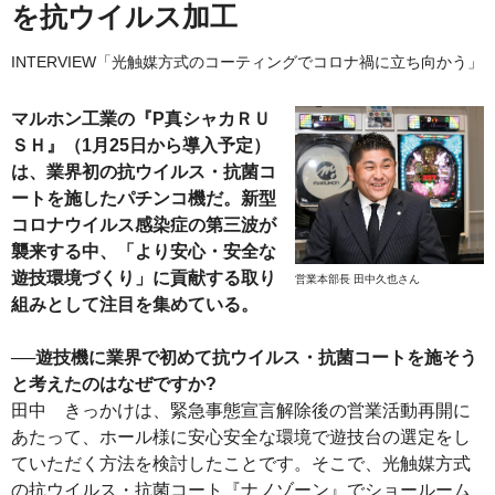
を抗ウイルス加工
INTERVIEW「光触媒方式のコーティングでコロナ禍に立ち向かう」
マルホン工業の『P真シャカＲＵ
ＳＨ』（1月25日から導入予定）
は、業界初の抗ウイルス・抗菌コ
ートを施したパチンコ機だ。新型
コロナウイルス感染症の第三波が
襲来する中、「より安心・安全な
遊技環境づくり」に貢献する取り
営業本部長 田中久也さん
組みとして注目を集めている。
──遊技機に業界で初めて抗ウイルス・抗菌コートを施そう
と考えたのはなぜですか?
田中 きっかけは、緊急事態宣言解除後の営業活動再開に
あたって、ホール様に安心安全な環境で遊技台の選定をし
ていただく方法を検討したことです。そこで、光触媒方式
の抗ウイルス・抗菌コート『ナノゾーン』でショールーム