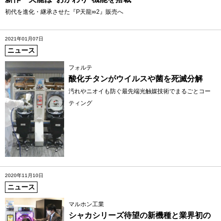
初代を進化・継承させた『P天龍∞2』販売へ
2021年01月07日
ニュース
フォルテ
酸化チタンがウイルスや菌を死滅分解
汚れやニオイも防ぐ最先端光触媒技術でまるごとコー
ティング
2020年11月10日
ニュース
マルホン工業
シャカシリーズ待望の新機種と業界初の