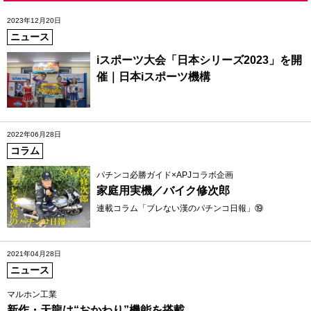
2023年12月20日
ニュース
iスポーツ大会「日本シリーズ2023」を開
催｜日本iスポーツ機構
2022年06月28日
コラム
パチンコ必勝ガイド×APJコラボ企画
家庭用実機／バイク修次郎
連載コラム「ブレない漢のパチンコ日報」⑲
2021年04月28日
ニュース
マルホン工業
新作・天龍は“おかわり”機能を搭載