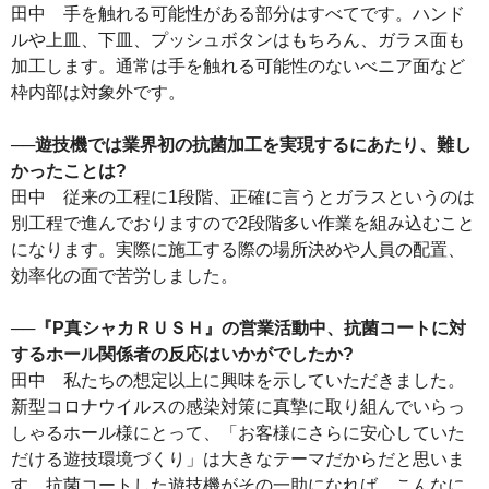
田中 手を触れる可能性がある部分はすべてです。ハンド
ルや上皿、下皿、プッシュボタンはもちろん、ガラス面も
加工します。通常は手を触れる可能性のないべニア面など
枠内部は対象外です。
──遊技機では業界初の抗菌加工を実現するにあたり、難し
かったことは?
田中 従来の工程に1段階、正確に言うとガラスというのは
別工程で進んでおりますので2段階多い作業を組み込むこと
になります。実際に施工する際の場所決めや人員の配置、
効率化の面で苦労しました。
──『P真シャカＲＵＳＨ』の営業活動中、抗菌コートに対
するホール関係者の反応はいかがでしたか?
田中 私たちの想定以上に興味を示していただきました。
新型コロナウイルスの感染対策に真摯に取り組んでいらっ
しゃるホール様にとって、「お客様にさらに安心していた
だける遊技環境づくり」は大きなテーマだからだと思いま
す。抗菌コートした遊技機がその一助になれば、こんなに