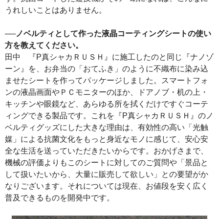
うれしいことはありません。
──ノベルティとして作った液晶コーティングシートの使い
方を教えてください。
田中 『P真シャカＲＵＳＨ』に施工したのと同じ『ナノゾ
ーン』を、お弁当の「おてふき」のように不織布に染み込
ませたシートを作ってパッケージしました。スマートフォ
ンの液晶画面やＰＣモニターのほか、ドアノブ・机の上・
キッチンや眼鏡など、あらゆる所を拭くだけですぐコーテ
ィングできる製品です。これを『P真シャカＲＵＳＨ』のノ
ベルティグッズにした大きな理由は、有効性の高い「光触
媒」による抗菌文化をもっと身近なモノに感じて、安心安
全な生活を送っていただきたいからです。おかげさまで、
機械の評価よりもこのシートに対してのご質問や「景品と
して扱いたいから、大量に販売して欲しい」との要望がか
なりございます。それについては現在、お値段を安く広く
普及できるものを開発中です。