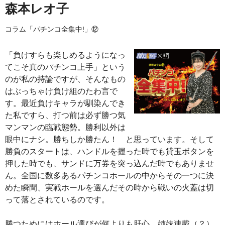
森本レオ子
コラム「パチンコ全集中!」⑫
「負けすらも楽しめるようになっ
てこそ真のパチンコ上手」という
のが私の持論ですが、そんなもの
はぶっちゃけ負け組のたわ言で
す。最近負けキャラが馴染んでき
た私ですら、打つ前は必ず勝つ気
マンマンの臨戦態勢。勝利以外は
眼中にナシ。勝ちしか勝たん！ と思っています。そして
勝負のスタートは、ハンドルを握った時でも貸玉ボタンを
押した時でも、サンドに万券を突っ込んだ時でもありませ
ん。全国に数多あるパチンコホールの中からその一つに決
めた瞬間、実戦ホールを選んだその時から戦いの火蓋は切
って落とされているのです。
勝つためにはホール選びが何よりも肝心。姉妹連載（？）