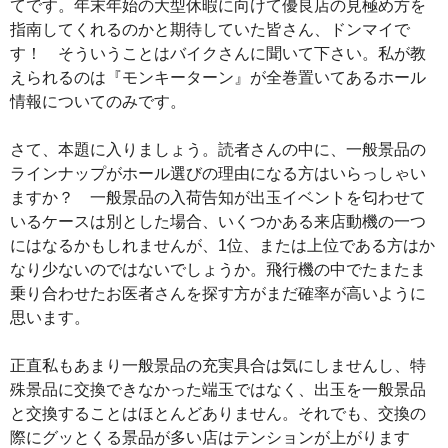
てです。年末年始の大型休暇に向けて優良店の見極め方を
指南してくれるのかと期待していた皆さん、ドンマイで
す！ そういうことはバイクさんに聞いて下さい。私が教
えられるのは『モンキーターン』が全巻置いてあるホール
情報についてのみです。
さて、本題に入りましょう。読者さんの中に、一般景品の
ラインナップがホール選びの理由になる方はいらっしゃい
ますか？ 一般景品の入荷告知が出玉イベントを匂わせて
いるケースは別とした場合、いくつかある来店動機の一つ
にはなるかもしれませんが、1位、または上位である方はか
なり少ないのではないでしょうか。飛行機の中でたまたま
乗り合わせたお医者さんを探す方がまだ確率が高いように
思います。
正直私もあまり一般景品の充実具合は気にしませんし、特
殊景品に交換できなかった端玉ではなく、出玉を一般景品
と交換することはほとんどありません。それでも、交換の
際にグッとくる景品が多い店はテンションが上がります