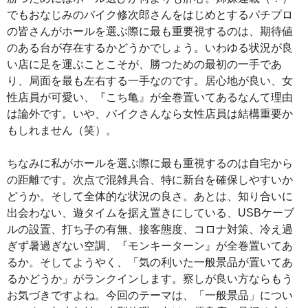
でもおなじみのバイク修次郎さんをはじめとするパチプロ
の皆さんがホールを選ぶ際に最も重要視するのは、期待値
のある台が存在するかどうかでしょう。いわゆる状況が良
い店に足を運ぶことこそが、勝つための最初の一手であ
り、局面を最も左右する一手なのです。居心地が良い、女
性店員が可愛い、『こち亀』が全巻置いてあるなんて理由
は論外です。いや、バイクさんなら女性店員は結構重要か
もしれません（笑）。
ちなみに私がホールを選ぶ際に最も重視するのは自宅から
の距離です。次点で混雑具合、特に新台を確保しやすいか
どうか。そして全体的な状況の良さ。あとは、知り合いに
出会わない、遊タイムを据え置きにしている、USBケーブ
ルの設置、打ち子の有無、接客態度、コロナ対策、冷え過
ぎず暑過ぎない空調、『モンキーターン』が全巻置いてあ
るか。そしてようやく、「気の利いた一般景品が置いてあ
るかどうか」がランクインします。察しが良い方ならもう
お気づきですよね。今回のテーマは、「一般景品」につい