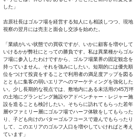
した」
吉原社長はゴルフ場を経営する知人にも相談しつつ、現地
視察の翌月には売主と面会し交渉を始めた。
「業績がいい状態での買収ですが、いかに顧客を増やして
いけるかが弊社にとっての勝負です。私は異業種からゴル
フ場に参入したわけですから、ゴルフ場業界の固定観念を
持っていません。それを強みにしたい。短期的には優先順
位をつけて投資をすることで利用者の満足度アップを図る
とともに集客の弱いエリアへのマーケティングを強化した
い。少し長期的な視点では、敷地内にある未活用の45万坪
の土地にグランピング施設やアドベンチャー・レジャー施
設を造ることも検討したい。そちらに訪れてもらった若年
層やファミリー層にゴルフ場でハーフ体験をしてもらった
り、子ども向けのパターゴルフコースで遊んでもらったり
して、このエリアのゴルフ人口を増やしていければと考え
ています」