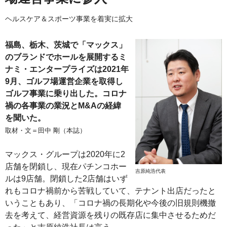
ヘルスケア＆スポーツ事業を着実に拡大
福島、栃木、茨城で「マックス」
のブランドでホールを展開するミ
ナミ・エンタープライズは2021年
9月、ゴルフ場運営企業を取得し
ゴルフ事業に乗り出した。コロナ
禍の各事業の業況とM&Aの経緯
を聞いた。
取材・文＝田中 剛（本誌）
マックス・グループは2020年に2
店舗を閉鎖し、現在パチンコホー
吉原純浩代表
ルは9店舗。閉鎖した2店舗はいず
れもコロナ禍前から苦戦していて、テナント出店だったと
いうこともあり、「コロナ禍の長期化や今後の旧規則機撤
去を考えて、経営資源を残りの既存店に集中させるためだ