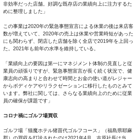
非効率だった店舗。好調な既存店の業績向上に注力するた
めに整理しました」
この事業は2020年の緊急事態宣言による休業の後は来店客
数が増えていて、2020年の売上は休業や営業時短があった
にも関わらず、閉店した店舗を除く全店で2019年を上回っ
た。2021年も前年の水準を維持している。
「業績向上の要因は第一にマネジメント体制の見直しと従
業員の頑張りですが、緊急事態宣言が長く続く状況で、健
康志向の高まりと合わせて時間とお金の使い道がレジャー
からボディケアやリラクゼーションに移行したものとみて
います。弊社に関しては、さらなる業績向上のために従業
員の確保が課題です」
コロナ禍にゴルフ場買収
ゴルフ場「猫魔ホテル猪苗代ゴルフコース」（福島県耶麻
郡）の買収を打診されたのは2021年4月。吉原社長は当