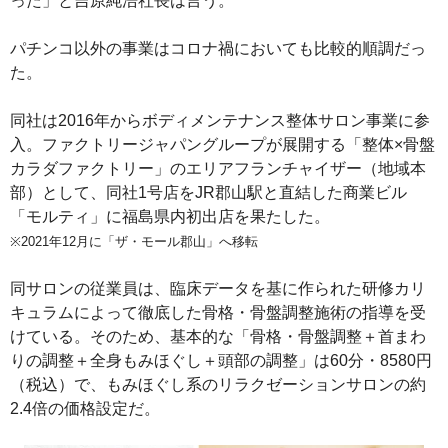
った」と吉原純浩社長は言う。
パチンコ以外の事業はコロナ禍においても比較的順調だっ
た。
同社は2016年からボディメンテナンス整体サロン事業に参
入。ファクトリージャパングループが展開する「整体×骨盤
カラダファクトリー」のエリアフランチャイザー（地域本
部）として、同社1号店をJR郡山駅と直結した商業ビル
「モルティ」に福島県内初出店を果たした。
※2021年12月に「ザ・モール郡山」へ移転
同サロンの従業員は、臨床データを基に作られた研修カリ
キュラムによって徹底した骨格・骨盤調整施術の指導を受
けている。そのため、基本的な「骨格・骨盤調整＋首まわ
りの調整＋全身もみほぐし＋頭部の調整」は60分・8580円
（税込）で、もみほぐし系のリラクゼーションサロンの約
2.4倍の価格設定だ。