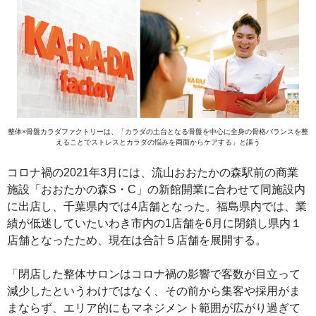
整体×骨盤カラダファクトリーは、「カラダの土台となる骨盤を中心に全身の骨格バランスを整
えることでストレスとカラダの悩みを両面からケアする」と謳う
コロナ禍の2021年3月には、流山おおたかの森駅前の商業
施設「おおたかの森S・C」の新館開業に合わせて同施設内
に出店し、千葉県内では4店舗となった。福島県内では、業
績が低迷していたいわき市内の1店舗を6月に閉鎖し県内１
店舗となったため、現在は合計５店舗を展開する。
「閉店した整体サロンはコロナ禍の影響で客数が目立って
減少したというわけではなく、その前から集客や採用がま
まならず、エリア的にもマネジメント範囲が広がり過ぎて