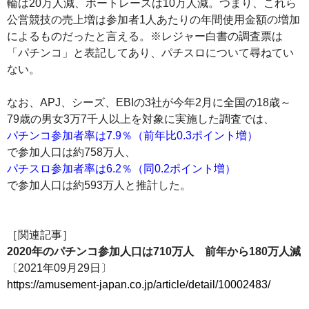
輪は20万人減、ボートレースは10万人減。つまり、これら
公営競技の売上増は参加者1人あたりの年間使用金額の増加
によるものだったと言える。※レジャー白書の調査票は
「パチンコ」と表記してあり、パチスロについて尋ねてい
ない。
なお、APJ、シーズ、EBIの3社が今年2月に全国の18歳～
79歳の男女3万7千人以上を対象に実施した調査では、
パチンコ参加者率は7.9％（前年比0.3ポイント増）
で参加人口は約758万人、
パチスロ参加者率は6.2％（同0.2ポイント増）
で参加人口は約593万人と推計した。
［関連記事］
2020年のパチンコ参加人口は710万人 前年から180万人減
〔2021年09月29日〕
https://amusement-japan.co.jp/article/detail/10002483/