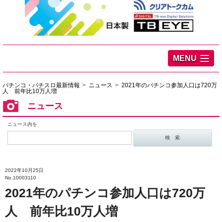
MENU
パチンコ・パチスロ最新情報
ニュース
2021年のパチンコ参加人口は720万
人 前年比10万人増
ニュース
ニュース内を
2022年10月25日
No.10003110
2021年のパチンコ参加人口は720万
人 前年比10万人増