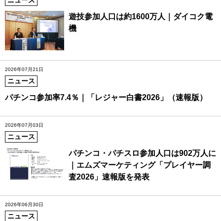
ニュース
遊技参加人口は約1600万人｜ダイコク電
機
2026年07月21日
ニュース
パチンコ参加率7.4％｜「レジャー白書2026」（速報版）
2026年07月03日
ニュース
パチンコ・パチスロ参加人口は902万人に
｜エムズマーケティング「プレイヤー調
査2026」速報版を発表
2026年06月30日
ニュース