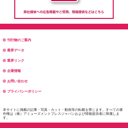
刊行物のご案内
業界データ
業界リンク
企業情報
お問い合わせ
プライバシーポリシー
本サイトに掲載の記事・写真・カット・動画等の転載を禁じます。すべての著
作権は（株）アミューズメントプレスジャパンおよび情報提供者に帰属しま
す。