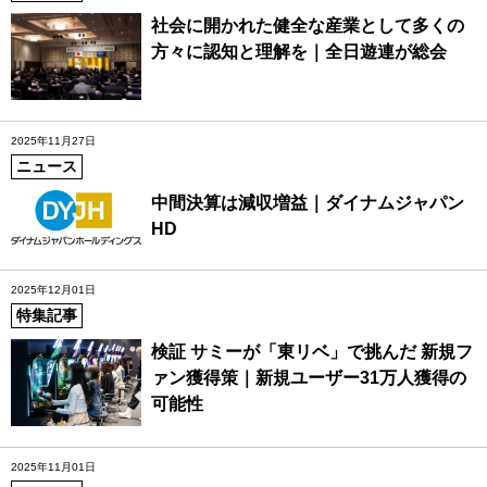
社会に開かれた健全な産業として多くの
方々に認知と理解を｜全日遊連が総会
2025年11月27日
ニュース
中間決算は減収増益｜ダイナムジャパン
HD
2025年12月01日
特集記事
検証 サミーが「東リベ」で挑んだ 新規フ
ァン獲得策｜新規ユーザー31万人獲得の
可能性
2025年11月01日