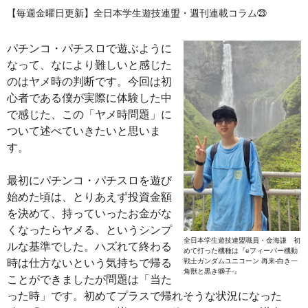
【毎週金曜日更新】全日本学生遊技連盟・週刊連載コラム㉓
パチンコ・パチスロで遊ぶように
なって、なにより難しいと感じた
のはヤメ時の判断です。今回は初
心者である僕が実際に体験した中
で感じた、この「ヤメ時問題」に
ついて述べていきたいと思いま
す。
最初にパチンコ・パチスロを遊び
始めた頃は、とりあえず投資金額
を決めて、持っていったお金がな
くなったらヤメる、というシンプ
全日本学生遊技連盟職員・金海謙 初
ルな基準でした。ハズれて終わる
めて打った機種は『eフィーバー機動
時は仕方ないという気持ちで帰る
戦士ガンダムユニコーン 再来-白き一
角獣と黒き獅子-』
ことができましたが問題は「当た
った時」です。初めてプラスで帰れそうな状況になった