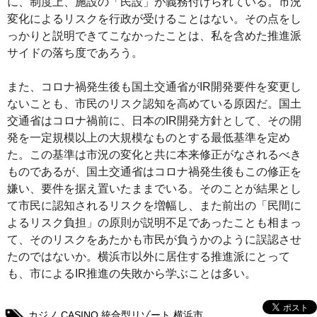
に、制度上、施設の「民設」が義務付けられている。市況
変化によるリスクを行政が受けることはない。その点をし
っかりと説明できてこなかったことは、私を含めた推進派
サイドの落ち度であろう。
また、コロナ禍発生後も国土交通省がIR開発要件を変更し
ないことも、市民のリスク認知を高めている原因だ。国土
交通省はコロナ禍前に、日本のIR開発方針として、その開
発を一定規模以上の大規模なものとする最低基準を定め
た。この基準は市況の変化と共に本来修正がなされるべき
ものであるが、国土交通省はコロナ禍発生後もこの修正を
嫌い、要件を据え置いたままでいる。そのことが結果とし
て市民に認知されるリスクを増幅し、また前出の「民間に
よるリスク負担」の原則が説明不足であったことも相まっ
て、そのリスクをあたかも市民が負うかのように誤認させ
たのではないか。横浜市以外に居住する推進派にとって
も、市によるIR推進の失敗から学ぶことは多い。
カジノ
,
CASINO
,
統合型リゾート
,
横浜市