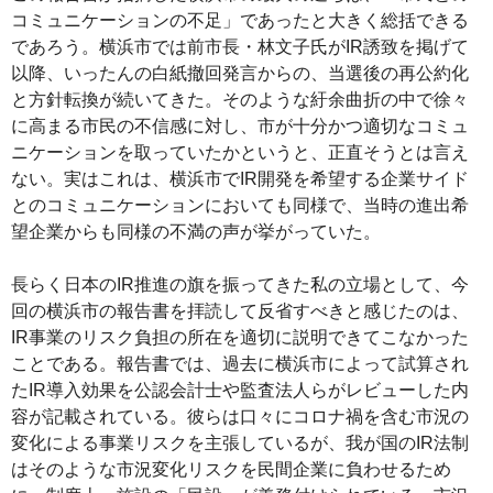
コミュニケーションの不足」であったと大きく総括できる
であろう。横浜市では前市長・林文子氏がIR誘致を掲げて
以降、いったんの白紙撤回発言からの、当選後の再公約化
と方針転換が続いてきた。そのような紆余曲折の中で徐々
に高まる市民の不信感に対し、市が十分かつ適切なコミュ
ニケーションを取っていたかというと、正直そうとは言え
ない。実はこれは、横浜市でIR開発を希望する企業サイド
とのコミュニケーションにおいても同様で、当時の進出希
望企業からも同様の不満の声が挙がっていた。
長らく日本のIR推進の旗を振ってきた私の立場として、今
回の横浜市の報告書を拝読して反省すべきと感じたのは、
IR事業のリスク負担の所在を適切に説明できてこなかった
ことである。報告書では、過去に横浜市によって試算され
たIR導入効果を公認会計士や監査法人らがレビューした内
容が記載されている。彼らは口々にコロナ禍を含む市況の
変化による事業リスクを主張しているが、我が国のIR法制
はそのような市況変化リスクを民間企業に負わせるため