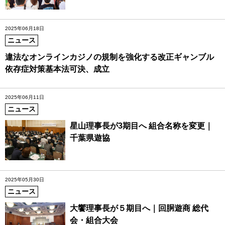
2025年06月18日
ニュース
違法なオンラインカジノの規制を強化する改正ギャンブル
依存症対策基本法可決、成立
2025年06月11日
ニュース
星山理事長が3期目へ 組合名称を変更｜
千葉県遊協
2025年05月30日
ニュース
大饗理事長が５期目へ｜回胴遊商 総代
会・組合大会