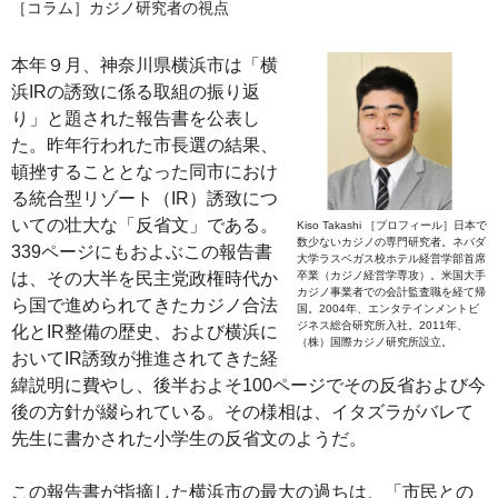
［コラム］カジノ研究者の視点
本年９月、神奈川県横浜市は「横
浜IRの誘致に係る取組の振り返
り」と題された報告書を公表し
た。昨年行われた市長選の結果、
頓挫することとなった同市におけ
る統合型リゾート（IR）誘致につ
いての壮大な「反省文」である。
Kiso Takashi ［プロフィール］日本で
数少ないカジノの専門研究者。ネバダ
339ページにもおよぶこの報告書
大学ラスベガス校ホテル経営学部首席
は、その大半を民主党政権時代か
卒業（カジノ経営学専攻）。米国大手
カジノ事業者での会計監査職を経て帰
ら国で進められてきたカジノ合法
国。2004年、エンタテインメントビ
ジネス総合研究所入社。2011年、
化とIR整備の歴史、および横浜に
（株）国際カジノ研究所設立。
おいてIR誘致が推進されてきた経
緯説明に費やし、後半およそ100ページでその反省および今
後の方針が綴られている。その様相は、イタズラがバレて
先生に書かされた小学生の反省文のようだ。
この報告書が指摘した横浜市の最大の過ちは、「市民との